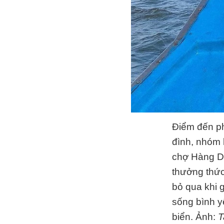
Điểm đến ph
đình, nhóm 
chợ Hàng Dư
thưởng thức 
bỏ qua khi
sống bình y
biển. Ảnh:
T