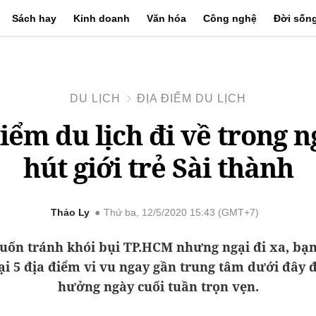
Sách hay
Kinh doanh
Văn hóa
Công nghệ
Đời sốn
DU LỊCH
ĐỊA ĐIỂM DU LỊCH
điểm du lịch đi về trong n
hút giới trẻ Sài thành
Thảo Ly
Thứ ba, 12/5/2020 15:43 (GMT+7)
ốn tránh khói bụi TP.HCM nhưng ngại đi xa, bạn
ại 5 địa điểm vi vu ngay gần trung tâm dưới đây 
hưởng ngày cuối tuần trọn vẹn.