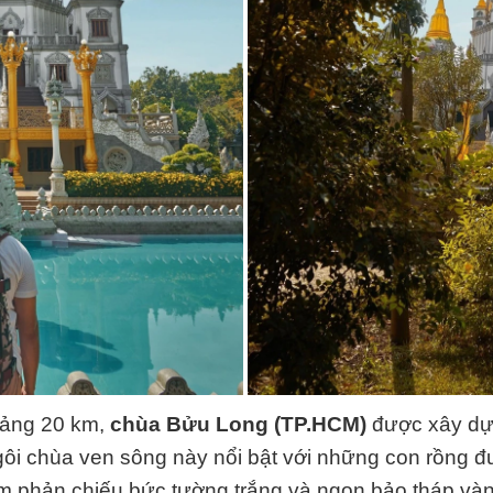
ảng 20 km,
chùa Bửu Long (TP.HCM)
được xây dựng
gôi chùa ven sông này nổi bật với những con rồng 
m phản chiếu bức tường trắng và ngọn bảo tháp và