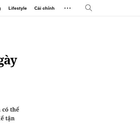
g
Lifestyle
Cải chính
gày
 có thể
để tận