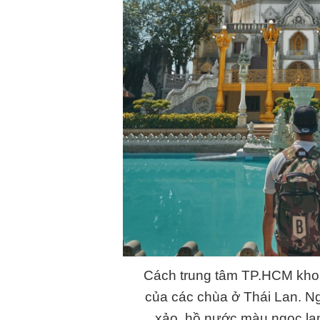
Cách trung tâm TP.HCM kho
của các chùa ở Thái Lan. N
xảo, hồ nước màu ngọc la