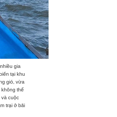
 nhiều gia
iến tại khu
ng gió, vừa
n không thể
 và cuộc
m trại ở bãi