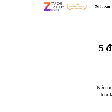
Xuất bản
5 
Nếu mu
lưu l