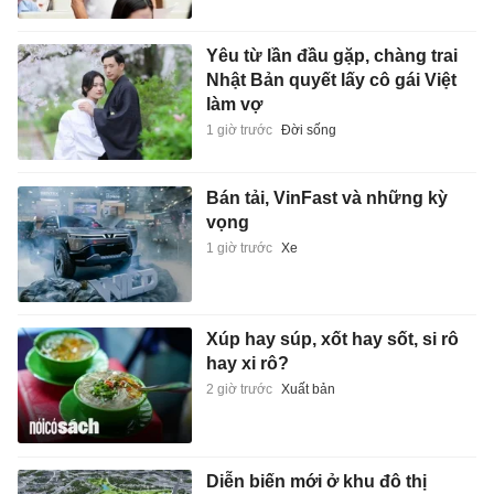
Yêu từ lần đầu gặp, chàng trai
Nhật Bản quyết lấy cô gái Việt
làm vợ
1 giờ trước
Đời sống
Bán tải, VinFast và những kỳ
vọng
1 giờ trước
Xe
Xúp hay súp, xốt hay sốt, si rô
hay xi rô?
2 giờ trước
Xuất bản
Diễn biến mới ở khu đô thị