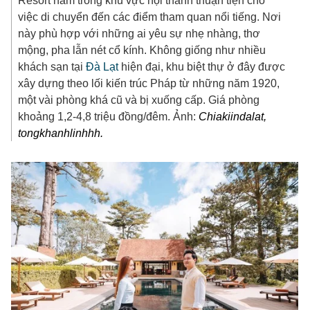
Resort nằm trong khu vực nội thành thuận tiện cho
việc di chuyển đến các điểm tham quan nổi tiếng. Nơi
này phù hợp với những ai yêu sự nhẹ nhàng, thơ
mộng, pha lẫn nét cổ kính. Không giống như nhiều
khách sạn tại
Đà Lạt
hiện đại, khu biệt thự ở đây được
xây dựng theo lối kiến trúc Pháp từ những năm 1920,
một vài phòng khá cũ và bị xuống cấp. Giá phòng
khoảng 1,2-4,8 triệu đồng/đêm. Ảnh:
Chiakiindalat,
tongkhanhlinhhh.