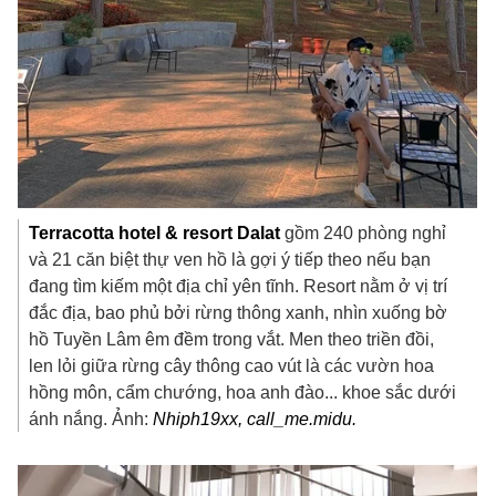
Terracotta hotel & resort Dalat
gồm 240 phòng nghỉ
và 21 căn biệt thự ven hồ là gợi ý tiếp theo nếu bạn
đang tìm kiếm một địa chỉ yên tĩnh. Resort nằm ở vị trí
đắc địa, bao phủ bởi rừng thông xanh, nhìn xuống bờ
hồ Tuyền Lâm êm đềm trong vắt. Men theo triền đồi,
len lỏi giữa rừng cây thông cao vút là các vườn hoa
hồng môn, cẩm chướng, hoa anh đào... khoe sắc dưới
ánh nắng. Ảnh:
Nhiph19xx, call_me.midu.