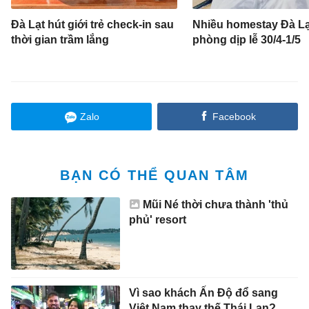
Đà Lạt hút giới trẻ check-in sau
Nhiều homestay Đà Lạ
thời gian trầm lắng
phòng dịp lễ 30/4-1/5
Zalo
Facebook
BẠN CÓ THỂ QUAN TÂM
Mũi Né thời chưa thành 'thủ
phủ' resort
Vì sao khách Ấn Độ đổ sang
Việt Nam thay thế Thái Lan?