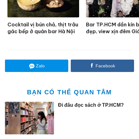
Cocktail vị bún chả, thịt trâu
Bar TP.HCM dần kín 
gác bếp ở quán bar Hà Nội
đẹp, view xịn đêm Gi
Zalo
Facebook
BẠN CÓ THỂ QUAN TÂM
Đi đâu đọc sách ở TP.HCM?