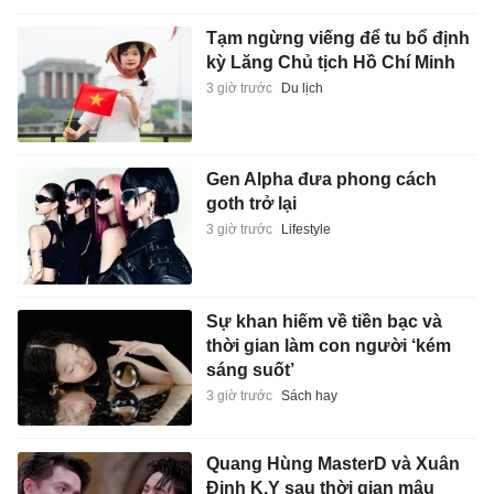
Tạm ngừng viếng để tu bổ định
kỳ Lăng Chủ tịch Hồ Chí Minh
3 giờ trước
Du lịch
Gen Alpha đưa phong cách
goth trở lại
3 giờ trước
Lifestyle
Sự khan hiếm về tiền bạc và
thời gian làm con người ‘kém
sáng suốt’
3 giờ trước
Sách hay
Quang Hùng MasterD và Xuân
Định K.Y sau thời gian mâu