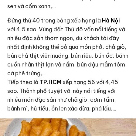
sen và cốm xanh,...
Đứng thứ 40 trong bảng xếp hạng là
Hà Nội
với 4,5 sao. Vùng đất Thủ đô vốn nổi tiếng với
nhiều đặc sản thơm ngon, du khách tới đây
nhất định không thể bỏ qua món phở, chả giò,
bún chả thịt viên nướng, bún riêu, bún ốc, bánh
cuốn nhân thịt lợn và nấm, bún đậu mắm tôm,
cà phê trứng,...
Tiếp theo là
TP.HCM
xếp hạng 56 với 4,45
sao. Thành phố tuyệt vời này nổi tiếng với
nhiều món đặc sản như chả giò, cơm tấm,
bánh mì
, hủ tiếu, ồn len xào dừa, phá lấu,...