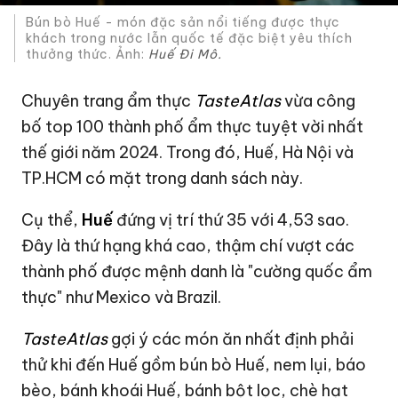
Bún bò Huế - món đặc sản nổi tiếng được thực
khách trong nước lẫn quốc tế đặc biệt yêu thích
thưởng thức. Ảnh:
Huế Đi Mô.
Chuyên trang ẩm thực
TasteAtlas
vừa công
bố top 100 thành phố ẩm thực tuyệt vời nhất
thế giới năm 2024. Trong đó, Huế, Hà Nội và
TP.HCM có mặt trong danh sách này.
Cụ thể,
Huế
đứng vị trí thứ 35 với 4,53 sao.
Đây là thứ hạng khá cao, thậm chí vượt các
thành phố được mệnh danh là "cường quốc ẩm
thực" như Mexico và Brazil.
TasteAtlas
gợi ý các món ăn nhất định phải
thử khi đến Huế gồm bún bò Huế, nem lụi, báo
bèo, bánh khoái Huế, bánh bột lọc, chè hạt