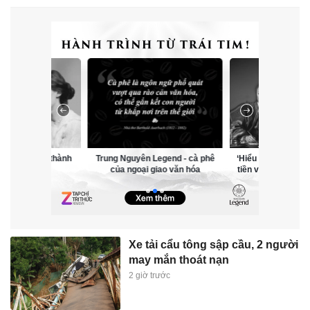
i cái đẹp trở thành
Trung Nguyên Legend - cà phê
‘Hiểu hết về tiền’:
lối sống
của ngoại giao văn hóa
tiền vận hành tron
Xe tải cẩu tông sập cầu, 2 người
may mắn thoát nạn
2 giờ trước