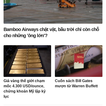
Bamboo Airways chật vật, bầu trời chỉ còn chỗ
cho những 'ông lớn'?
Giá vàng thế giới chạm
Cuốn sách Bill Gates
mốc 4.300 USD/ounce,
mượn từ Warren Buffett
chứng khoán Mỹ lập kỷ
lục