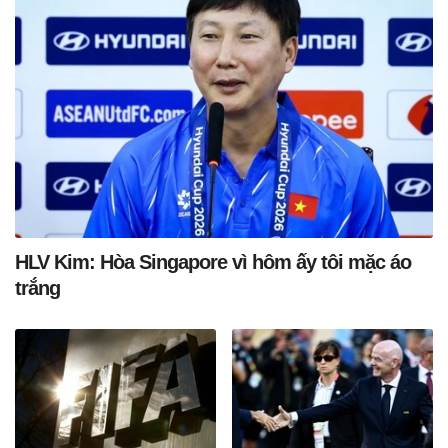
HLV Kim: Hòa Singapore vì hôm ấy tôi mặc áo
trắng