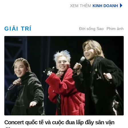
XEM THÊM
GIẢI TRÍ
Đời sống Sao
Phim ảnh
Concert quốc tế và cuộc đua lấp đầy sân vận