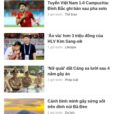
Tuyển Việt Nam 1-0 Campuchia:
Đình Bắc ghi bàn sau pha solo
2 giờ trước
Thể thao
'Áo vía' hơn 3 triệu đồng của
HLV Kim Sang-sik
2 giờ trước
Lifestyle
'Nữ quái' đất Cảng sa lưới sau 4
năm gây án
2 giờ trước
Pháp luật
Cảnh bình minh gây sửng sốt
trên đỉnh núi Bà Đen
2 giờ trước
Du lịch