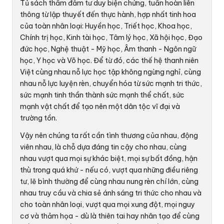
Tủ sách thấm đẫm tư duy biện chứng, tuần hoàn liên
thông từ lập thuyết đến thực hành, hợp nhất tinh hoa
của toàn nhân loại: Huyền học, Triết học, Khoa học,
Chính trị học, Kinh tài học, Tâm lý học, Xã hội học, Đạo
đức học, Nghệ thuật - Mỹ học, Âm thanh - Ngôn ngữ
học, Y học và Võ học. Để từ đó, các thế hệ thanh niên
Việt cùng nhau nỗ lực học tập không ngừng nghỉ, cùng
nhau nỗ lực luyện rèn, chuyển hóa từ sức mạnh tri thức,
sức mạnh tinh thần thành sức mạnh thể chất, sức
mạnh vật chất để tạo nên một dân tộc vĩ đại và
trường tồn.
Vậy nên chúng ta rất cần tình thương của nhau, động
viên nhau, là chỗ dựa đáng tin cậy cho nhau, cùng
nhau vượt qua mọi sự khác biệt, mọi sự bất đồng, hận
thù trong quá khứ - nếu có, vượt qua những điều riêng
tư, lẽ bình thường để cùng nhau nung rèn chí lớn, cùng
nhau truy cầu và chia sẻ ánh sáng tri thức cho nhau và
cho toàn nhân loại, vượt qua mọi xung đột, mọi nguy
cơ và thảm họa - dù là thiên tai hay nhân tạo để cùng