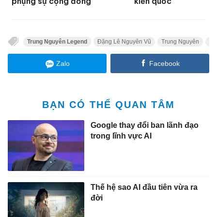
phụng sự cộng đồng
kiến quốc
Trung Nguyên Legend
Đặng Lê Nguyên Vũ
Trung Nguyên
Yu
Zalo
Facebook
BẠN CÓ THỂ QUAN TÂM
Google thay đổi ban lãnh đạo
trong lĩnh vực AI
Thế hệ sao AI đầu tiên vừa ra
đời