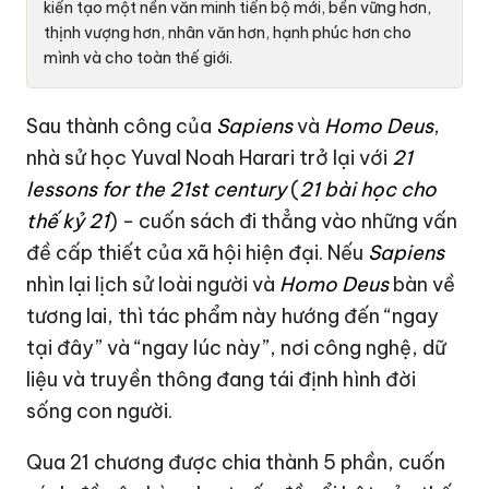
kiến tạo một nền văn minh tiến bộ mới, bền vững hơn,
thịnh vượng hơn, nhân văn hơn, hạnh phúc hơn cho
mình và cho toàn thế giới.
Sau thành công của
Sapiens
và
Homo Deus
,
nhà sử học Yuval Noah Harari trở lại với
21
lessons for the 21st century
(
21 bài học cho
thế kỷ 21
) - cuốn sách đi thẳng vào những vấn
đề cấp thiết của xã hội hiện đại. Nếu
Sapiens
nhìn lại lịch sử loài người và
Homo Deus
bàn về
tương lai, thì tác phẩm này hướng đến “ngay
tại đây” và “ngay lúc này”, nơi công nghệ, dữ
liệu và truyền thông đang tái định hình đời
sống con người.
Qua 21 chương được chia thành 5 phần, cuốn