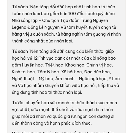
Tủ sách "Nền tảng đổi đời" hợp nhất tinh hoa tri thức
toàn nhân loại bao gồm hơn 100 đầu sách quý được
Nhà sáng lập - Chủ tịch Tập đoàn Trung Nguyên
Legend Đặng Lê Nguyên Vũ tâm huyết tuyển chọn từ
hàng triệu cuốn sách, từ hàng nghìn tấm gương vĩ nhân
thành công nhất của nhân loại.
Tủ sách "Nền tảng đổi đời" cung cấp kiến thức, giúp
học hỏi về 12 lĩnh vực căn cốt nhất của đời sống bao
gồm Huyền học, Triết học, Khoa học, Chính trị học,
Kinh tài học, Tâm lý học, Xã hội học, Đạo đức học,
Nghệ thuật - Mỹ học, Âm thanh - Ngôn ngữ học, Y học
và Võ học nhằm khuyến khích việc học hỏi, tiếp thu và
ứng dụng tinh hoa tri thức nhân loại.
Từ đó, chuyển hóa sức mạnh tri thức thành sức mạnh
vật chất, sức mạnh thể chất và sức mạnh tinh thần
giúp mỗi cá nhân và quốc gia rút ngắn con đường đi
đến thành công và hạnh phúc đích thực.