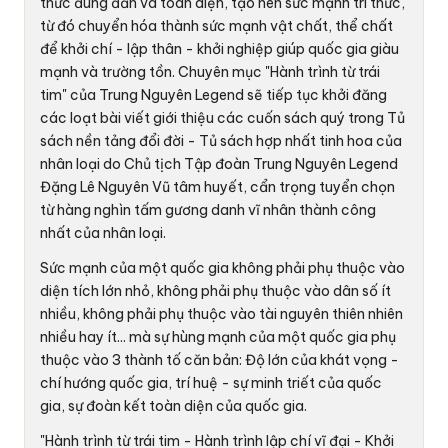
thức đúng đắn và toàn diện, tạo nên sức mạnh tri thức,
từ đó chuyển hóa thành sức mạnh vật chất, thể chất
để khởi chí - lập thân - khởi nghiệp giúp quốc gia giàu
mạnh và trường tồn. Chuyên mục "Hành trình từ trái
tim" của Trung Nguyên Legend sẽ tiếp tục khởi đăng
các loạt bài viết giới thiệu các cuốn sách quý trong Tủ
sách nền tảng đổi đời - Tủ sách hợp nhất tinh hoa của
nhân loại do Chủ tịch Tập đoàn Trung Nguyên Legend
Đặng Lê Nguyên Vũ
tâm huyết, cẩn trọng tuyển chọn
từ hàng nghìn tấm gương danh vĩ nhân thành công
nhất của nhân loại.
Sức mạnh của một quốc gia không phải phụ thuộc vào
diện tích lớn nhỏ, không phải phụ thuộc vào dân số ít
nhiều, không phải phụ thuộc vào tài nguyên thiên nhiên
nhiều hay ít... mà sự hùng mạnh của một quốc gia phụ
thuộc vào 3 thành tố căn bản: Độ lớn của khát vọng -
chí hướng quốc gia, trí huệ - sự minh triết của quốc
gia, sự đoàn kết toàn diện của quốc gia.
"Hành trình từ trái tim - Hành trình lập chí vĩ đại - Khởi