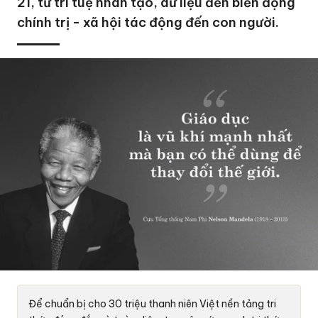
21, từ trí tuệ nhân tạo, dữ liệu đến biến động
chính trị - xã hội tác động đến con người.
Để chuẩn bị cho 30 triệu thanh niên Việt nền tảng tri