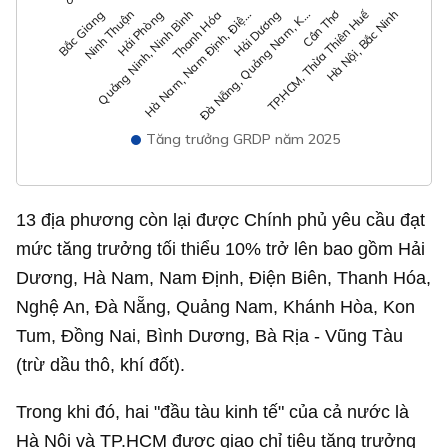
Hà Nam, Nam Định, Điệ…
TP.HCM, Thừa Thiên Huế
Hải Phòng
Hải Dương
Hà Nội, Bắc Ninh
Quảng Ninh, Ninh Bình
Đà Nẵng, Quảng Nam, K…
Bắc Giang
Thanh Hóa
Cần Thơ
Ninh Thuận
Tăng trưởng GRDP năm 2025
13 địa phương còn lại được Chính phủ yêu cầu đạt
mức tăng trưởng tối thiểu 10% trở lên bao gồm Hải
Dương, Hà Nam, Nam Định, Điện Biên, Thanh Hóa,
Nghệ An, Đà Nẵng, Quảng Nam, Khánh Hòa, Kon
Tum, Đồng Nai, Bình Dương, Bà Rịa - Vũng Tàu
(trừ dầu thô, khí đốt).
Trong khi đó, hai "đầu tàu kinh tế" của cả nước là
Hà Nội và TP.HCM được giao chỉ tiêu tăng trưởng