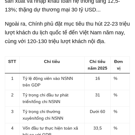
sản xuất và nhập khẩu toàn hệ thống tăng 12,5-
13%; thặng dự thương mại
30 tỷ USD
...
Ngoài ra, Chính phủ đặt mục tiêu thu hút 22-23 triệu
lượt khách du lịch quốc tế đến Việt Nam năm nay,
cùng với 120-130 triệu lượt khách nội địa.
STT
Chỉ tiêu
Chỉ tiêu
Đơn
năm 2025
vị
1
Tỷ lệ động viên vào NSNN
16
%
trên GDP
2
Tỷ trọng chi đầu tư phát
31
%
triển/tổng chi NSNN
3
Tỷ trọng chi thường
Dưới 60
%
xuyên/tổng chi NSNN
4
Vốn đầu tư thực hiện toàn xã
33,5
%
hội so với GDP