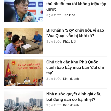
thủ rất tốt mà tôi không triệu tập
được
3 giờ trước
Thể thao
Bị Khánh 'Sky' chửi bới, vì sao
'Vua Quạt' vẫn bị khởi tố?
3 giờ trước
Pháp luật
Chủ tịch đặc khu Phú Quốc
cảnh báo bẫy mua bán 'đất chỉ
tay'
3 giờ trước
Kinh doanh
Nhà nước quyết định giá đất,
bất động sản có hạ nhiệt?
3 giờ trước
Kinh doanh