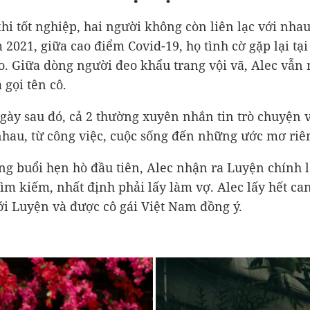
hi tốt nghiệp, hai người không còn liên lạc với nha
2021, giữa cao điểm Covid-19, họ tình cờ gặp lại tại
o. Giữa dòng người đeo khẩu trang vội vã, Alec vẫn
 gọi tên cô.
ày sau đó, cả 2 thường xuyên nhắn tin trò chuyện v
nhau, từ công việc, cuộc sống đến những ước mơ riê
ng buổi hẹn hò đầu tiên, Alec nhận ra Luyện chính l
ìm kiếm, nhất định phải lấy làm vợ. Alec lấy hết c
với Luyện và được cô gái Việt Nam đồng ý.