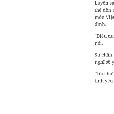
Luyện sa
thể đến 
món Việt
đình.
"Điều duy
nói.
Sự chân 
nghĩ sẽ 
"Tôi chư
tình yêu