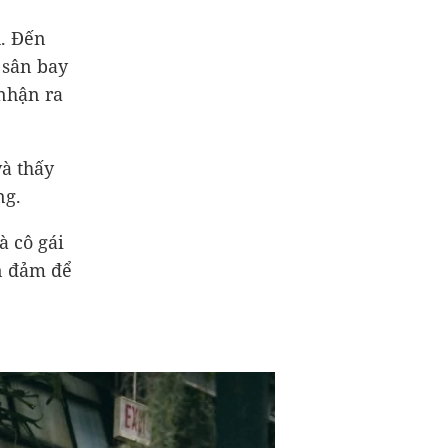
u. Đến
 sân bay
 nhận ra
à thấy
ng.
à cô gái
an đảm để