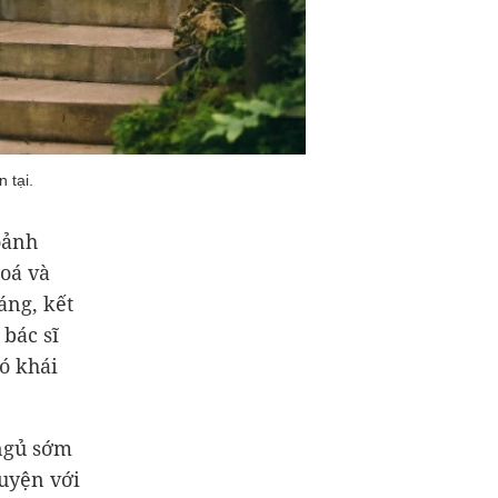
 tại.
oảnh
oá và
áng, kết
 bác sĩ
ó khái
 ngủ sớm
huyện với