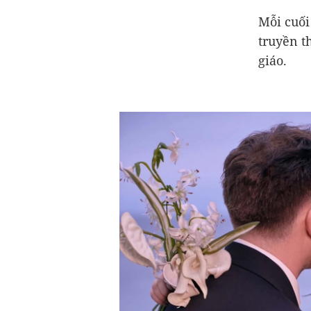
Mỗi cuối
truyền t
giáo.