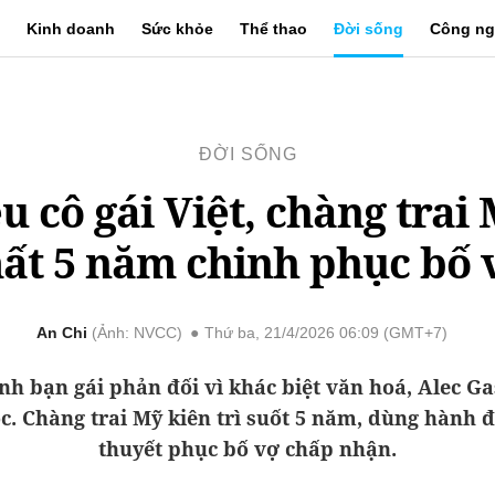
Kinh doanh
Sức khỏe
Thể thao
Đời sống
Công ng
ĐỜI SỐNG
u cô gái Việt, chàng trai
ất 5 năm chinh phục bố 
An Chi
Ảnh: NVCC
Thứ ba, 21/4/2026 06:09 (GMT+7)
ình bạn gái phản đối vì khác biệt văn hoá, Alec G
c. Chàng trai Mỹ kiên trì suốt 5 năm, dùng hành 
thuyết phục bố vợ chấp nhận.