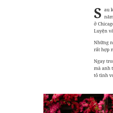
S
au k
năm 
ở Chicag
Luyện và
Những ng
rất hợp 
Ngay tro
mà anh t
tỏ tình 