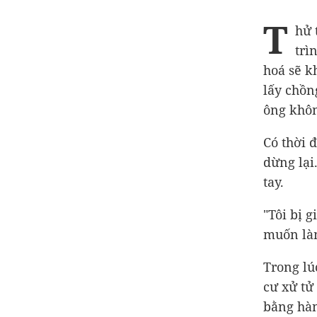
T
hử 
trì
hoá sẽ k
lấy chồn
ông khôn
Có thời 
dừng lại
tay.
"Tôi bị 
muốn làm
Trong lú
cư xử tử
bằng hà