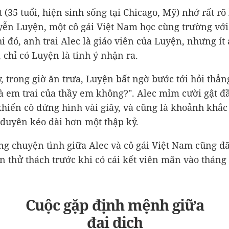
 (35 tuổi, hiện sinh sống tại Chicago, Mỹ) nhớ rất rõ
ễn Luyện, một cô gái Việt Nam học cùng trường với 
i đó, anh trai Alec là giáo viên của Luyện, nhưng ít 
 chỉ có Luyện là tinh ý nhận ra.
, trong giờ ăn trưa, Luyện bất ngờ bước tới hỏi thẳn
là em trai của thầy em không?". Alec mỉm cười gật đ
khiến cô đứng hình vài giây, và cũng là khoảnh khắc
duyên kéo dài hơn một thập kỷ.
g chuyện tình giữa Alec và cô gái Việt Nam cũng đã
 thử thách trước khi có cái kết viên mãn vào tháng 
Cuộc gặp định mệnh giữa
đại dịch