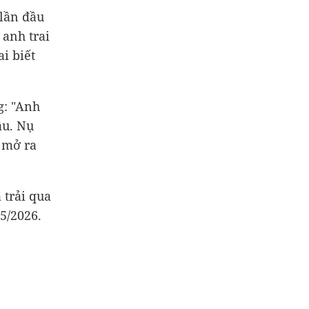
 lần đầu
anh trai
ai biết
g: "Anh
ầu. Nụ
 mở ra
 trải qua
5/2026.