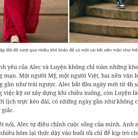
ặp đôi đã vượt qua nhiều khó khăn để có một cái kết viên mãn như hiện
nh yêu của Alec và Luyện không chỉ toàn những kh
g mạn. Một người Mỹ, một người Việt, hai nền văn h
g gần như trái ngược. Alec bắt đầu ngày mới từ 4h s
g việc kỹ sư xây dựng khi chiều xuống, còn Luyện là
với lịch trực kéo dài, có những ngày gần như không c
 giấc.
ết nối, Alec tự điều chỉnh cuộc sống của mình. Anh
 nhiều hôm lại thức dậy vào buổi tối chỉ để kịp trò c