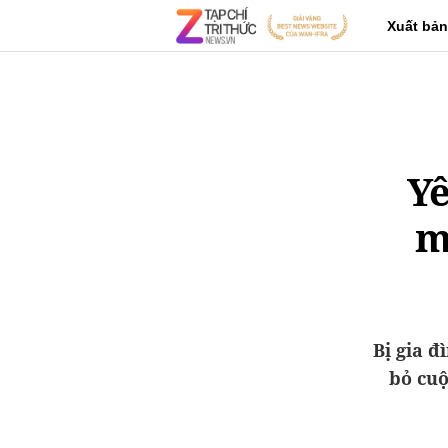
Xuất bản
Yê
m
Bị gia đ
bỏ cuộ