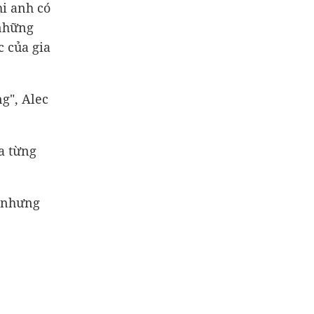
hi anh có
 những
c của gia
ng", Alec
a từng
, nhưng