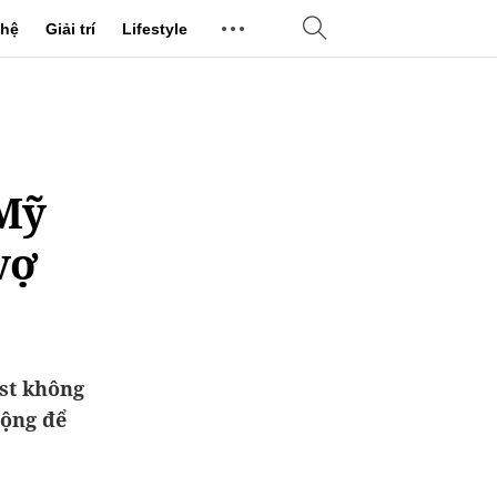
hệ
Giải trí
Lifestyle
 Mỹ
vợ
ast không
động để