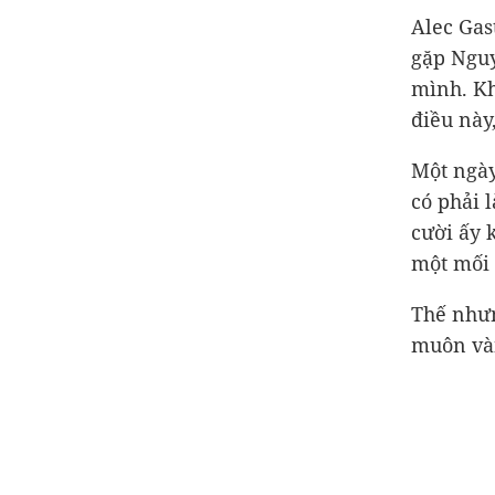
Alec Gast
gặp Nguy
mình. Kh
điều này,
Một ngày
có phải 
cười ấy 
một mối 
Thế nhưn
muôn vàn