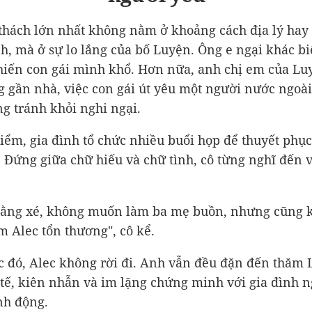
thách lớn nhất không nằm ở khoảng cách địa lý hay 
nh, mà ở sự lo lắng của bố Luyện. Ông e ngại khác bi
hiến con gái mình khổ. Hơn nữa, anh chị em của Lu
g gần nhà, việc con gái út yêu một người nước ngoà
g tránh khỏi nghi ngại.
điểm, gia đình tổ chức nhiều buổi họp để thuyết phụ
. Đứng giữa chữ hiếu và chữ tình, cô từng nghĩ đến v
giằng xé, không muốn làm ba mẹ buồn, nhưng cũng 
 Alec tổn thương", cô kể.
c đó, Alec không rời đi. Anh vẫn đều đặn đến thăm 
 tế, kiên nhẫn và im lặng chứng minh với gia đình 
nh động.