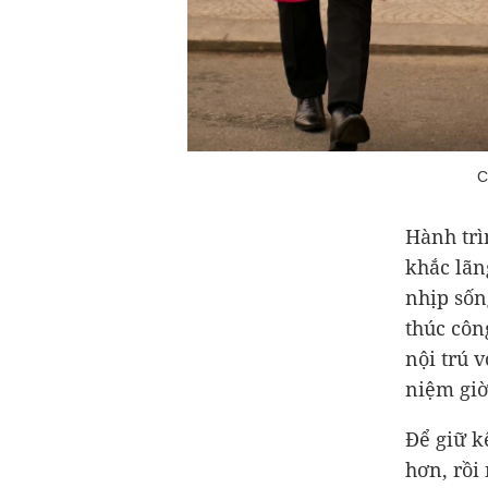
C
Hành trì
khắc lãn
nhịp sốn
thúc côn
nội trú 
niệm giờ
Để giữ k
hơn, rồi