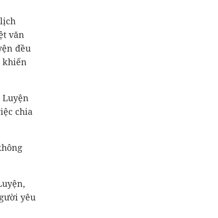
lịch
ệt văn
yện đều
i khiến
c Luyện
iệc chia
không
Luyện,
người yêu