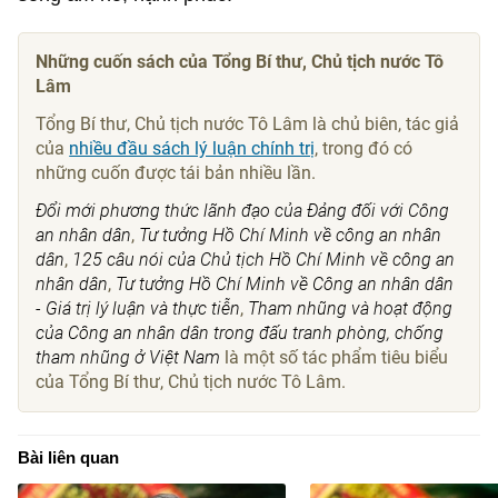
Những cuốn sách của Tổng Bí thư, Chủ tịch nước Tô
Lâm
Tổng Bí thư, Chủ tịch nước Tô Lâm là chủ biên, tác giả
của
nhiều đầu sách lý luận chính trị
, trong đó có
những cuốn được tái bản nhiều lần.
Đổi mới phương thức lãnh đạo của Đảng đối với Công
an nhân dân
,
Tư tưởng Hồ Chí Minh về công an nhân
dân
,
125 câu nói của Chủ tịch Hồ Chí Minh về công an
nhân dân
,
Tư tưởng Hồ Chí Minh về Công an nhân dân
- Giá trị lý luận và thực tiễn
,
Tham nhũng và hoạt động
của Công an nhân dân trong đấu tranh phòng, chống
tham nhũng ở Việt Nam
là một số tác phẩm tiêu biểu
của Tổng Bí thư, Chủ tịch nước Tô Lâm.
Bài liên quan