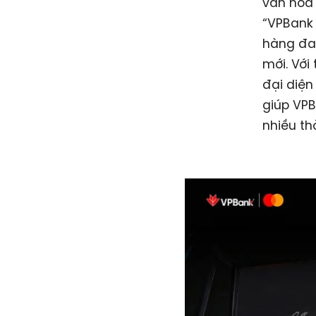
văn hóa 
“VPBank 
hàng đa
mới. Với
đại diện
giúp VPB
nhiều th