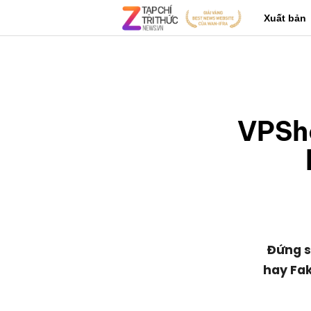
Xuất bản
VPSho
Đứng s
hay Fak