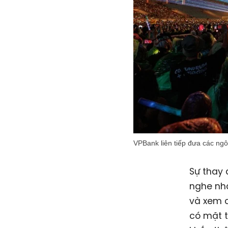
VPBank liên tiếp đưa các ngô
Sự thay 
nghe nhạ
và xem c
có mặt t