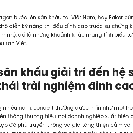
agon bước lên sân khấu tại Việt Nam, hay Faker c
 phô diễn kỹ năng thi đấu đỉnh cao trước sự chứng 
m mộ, đó là những khoảnh khắc mang tính biểu tư
u fan Việt.
sân khấu giải trí đến hệ 
thái trải nghiệm đỉnh ca
g nhiều năm, concert thường được nhìn như một h
yền thông thương hiệu, nơi doanh nghiệp xuất hiện 
 tạo độ phủ truyền thông và gia tăng thiện cảm với