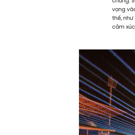
chúng. S
vọng vào
thế, nh
cảm xúc