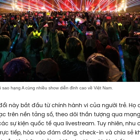
i sao hạng A cùng nhiều show diễn đỉnh cao về Việt Nam.
đổi này bắt đầu từ chính hành vi của người trẻ. Họ 
c trên nền tảng số, theo dõi thần tượng qua mạng
ác sự kiện quốc tế qua livestream. Tuy nhiên, nhu
rực tiếp, hòa vào đám đông, check-in và chia sẻ 