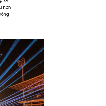
g kỳ
ều hơn
sống