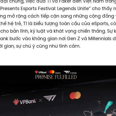
đại chúng, việc đưa T1 và Faker đến Việt Nam tron
Presents Esports Festival: Legends Unite” cho thấy
ng mở rộng cách tiếp cận sang những cộng đồng
 thế hệ trẻ, T1 là biểu tượng toàn cầu của eSports, c
 cho bản lĩnh, kỷ luật và khát vọng chiến thắng. Sự 
ank bước vào không gian nơi Gen Z và Millennials 
ời gian, sự chú ý cũng như tình cảm.