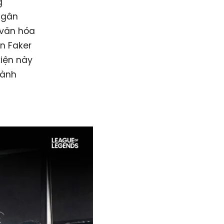
g
 ngân
 văn hóa
òn Faker
kiện này
dành