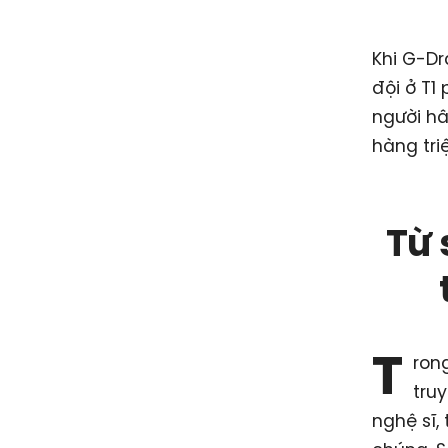
Khi G-Dr
đội ở T1
người hâ
hàng triệ
Từ 
T
ron
tru
nghệ sĩ,