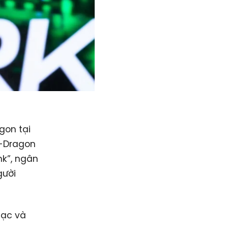
gon tại
G-Dragon
nk”, ngân
gười
hạc và