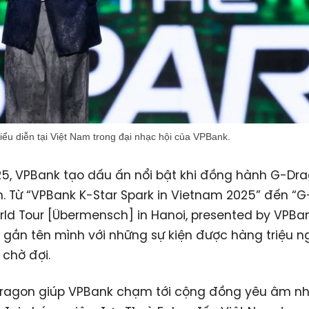
ểu diễn tại Việt Nam trong đại nhạc hội của VPBank.
, VPBank tạo dấu ấn nổi bật khi đồng hành G-Dra
. Từ “VPBank K-Star Spark in Vietnam 2025” đến “
ld Tour [Übermensch] in Hanoi, presented by VPBa
gắn tên mình với những sự kiện được hàng triệu n
chờ đợi.
ragon giúp VPBank chạm tới cộng đồng yêu âm n