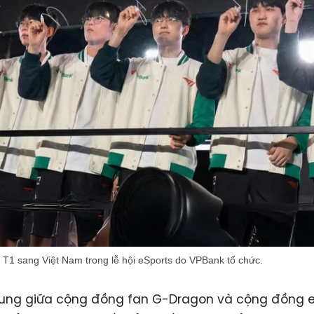
h T1 sang Việt Nam trong lễ hội eSports do VPBank tổ chức.
ung giữa cộng đồng fan G-Dragon và cộng đồng e