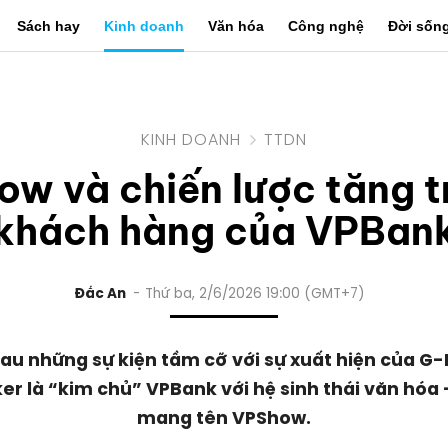
Sách hay
Kinh doanh
Văn hóa
Công nghệ
Đời sốn
KINH DOANH
TTDN
w và chiến lược tăng 
khách hàng của VPBan
Đắc An
Thứ ba, 2/6/2026 19:00 (GMT+7)
au những sự kiện tầm cỡ với sự xuất hiện của G
er là “kim chủ” VPBank với hệ sinh thái văn hóa - 
mang tên VPShow.