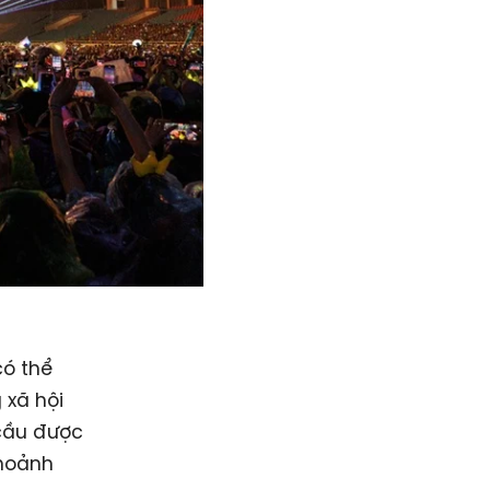
có thể
 xã hội
 cầu được
khoảnh