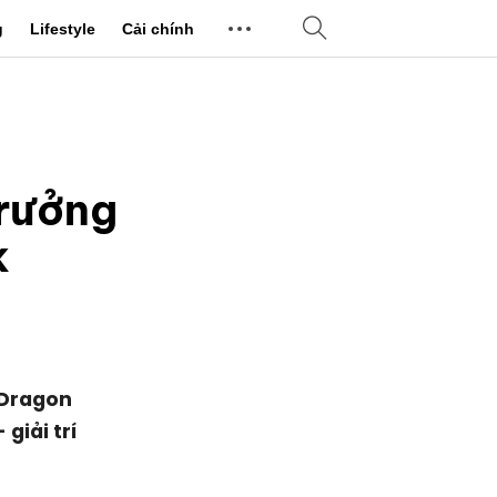
g
Lifestyle
Cải chính
trưởng
k
-Dragon
giải trí