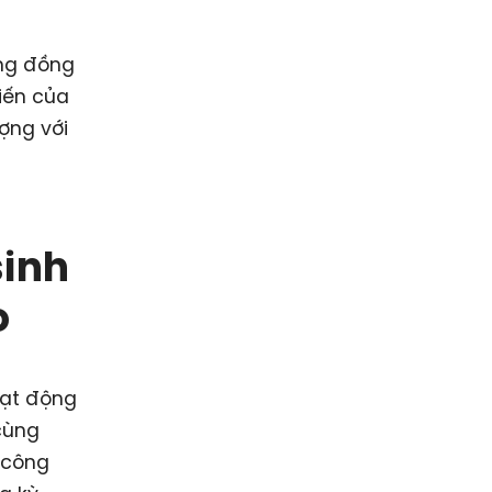
ùng đồng
kiến của
ợng với
sinh
o
oạt động
cùng
 công