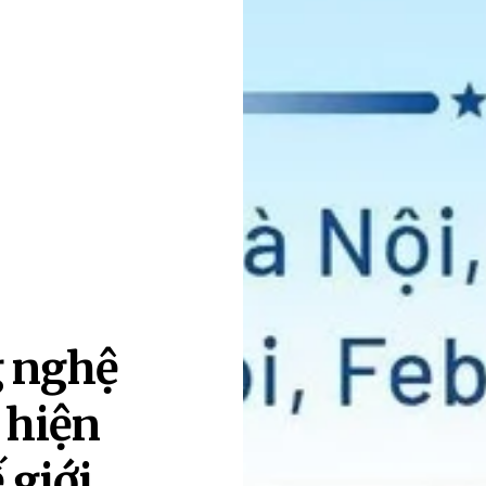
g nghệ
 hiện
 giới