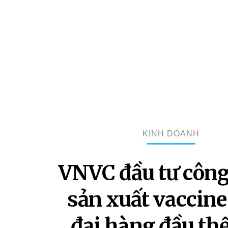
KINH DOANH
VNVC đầu tư côn
sản xuất vaccine
đại hàng đầu thế