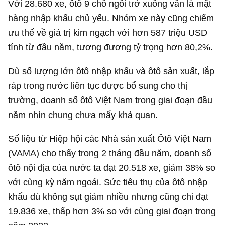
Với 28.680 xe, ôtô 9 chỗ ngồi trở xuống vẫn là mặt
hàng nhập khẩu chủ yếu. Nhóm xe này cũng chiếm
ưu thế về giá trị kim ngạch với hơn
587 triệu USD
tính từ đầu năm, tương đương tỷ trọng hơn 80,2%.
Dù số lượng lớn ôtô nhập khẩu và ôtô sản xuất, lắp
ráp trong nước liên tục được bổ sung cho thị
trường, doanh số ôtô Việt Nam trong giai đoạn đầu
năm nhìn chung chưa mấy khả quan.
Số liệu từ Hiệp hội các Nhà sản xuất Ôtô Việt Nam
(VAMA) cho thấy trong 2 tháng đầu năm, doanh số
ôtô nội địa của nước ta đạt 20.518 xe, giảm 38% so
với cùng kỳ năm ngoái. Sức tiêu thụ của ôtô nhập
khẩu dù không sụt giảm nhiều nhưng cũng chỉ đạt
19.836 xe, thấp hơn 3% so với cùng giai đoạn trong