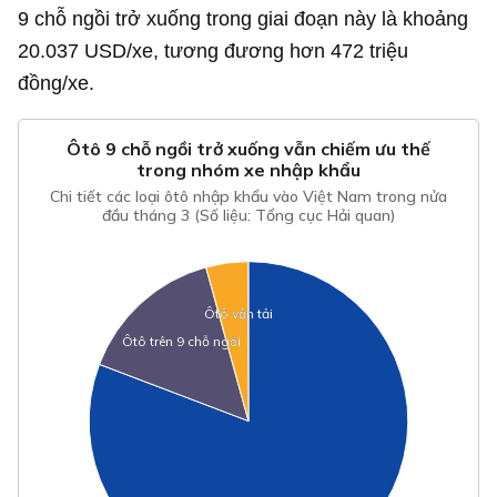
9 chỗ ngồi trở xuống trong giai đoạn này là khoảng
20.037 USD
/xe, tương đương hơn 472 triệu
đồng/xe.
Ôtô 9 chỗ ngồi trở xuống vẫn chiếm ưu thế
trong nhóm xe nhập khẩu
Chi tiết các loại ôtô nhập khẩu vào Việt Nam trong nửa
đầu tháng 3 (Số liệu: Tổng cục Hải quan)
Ôtô vận tải
Ôtô vận tải
Ôtô trên 9 chỗ ngồi
Ôtô trên 9 chỗ ngồi