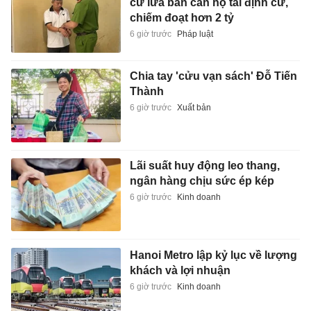
cư lừa bán căn hộ tái định cư,
chiếm đoạt hơn 2 tỷ
6 giờ trước
Pháp luật
Chia tay 'cửu vạn sách' Đỗ Tiến
Thành
6 giờ trước
Xuất bản
Lãi suất huy động leo thang,
ngân hàng chịu sức ép kép
6 giờ trước
Kinh doanh
Hanoi Metro lập kỷ lục về lượng
khách và lợi nhuận
6 giờ trước
Kinh doanh