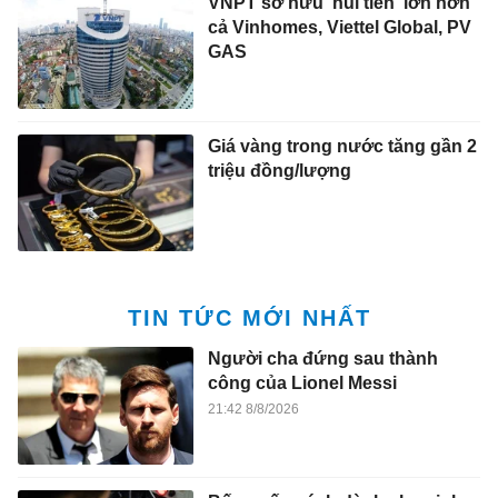
VNPT sở hữu 'núi tiền' lớn hơn
cả Vinhomes, Viettel Global, PV
GAS
Giá vàng trong nước tăng gần 2
triệu đồng/lượng
TIN TỨC MỚI NHẤT
Người cha đứng sau thành
công của Lionel Messi
21:42 8/8/2026