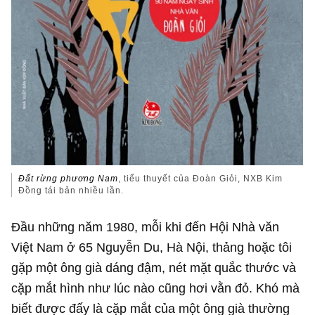
Đất rừng phương Nam
, tiểu thuyết của Đoàn Giỏi, NXB Kim
Đồng tái bản nhiều lần.
Đầu những năm 1980, mỗi khi đến Hội Nhà văn
Việt Nam ở 65 Nguyễn Du, Hà Nội, thảng hoặc tôi
gặp một ông già dáng đậm, nét mặt quắc thước và
cặp mắt hình như lúc nào cũng hơi vằn đỏ. Khó mà
biết được đấy là cặp mắt của một ông già thường