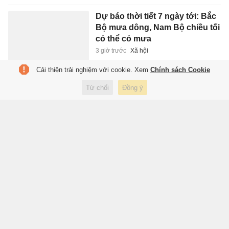
Dự báo thời tiết 7 ngày tới: Bắc
Bộ mưa dông, Nam Bộ chiều tối
có thể có mưa
3 giờ trước
Xã hội
Cải thiện trải nghiệm với cookie. Xem
Chính sách Cookie
Người 58 năm giữ bức ảnh
Từ chối
Đồng ý
giống kỷ vật dưới mộ liệt sĩ ở
Đồng Nai
3 giờ trước
Đời sống
Trẻ mắc sốt xuất huyết có dấu
hiệu này cần nhập viện ngay
3 giờ trước
Sức khỏe
Thêm một hãng hàng không giá
rẻ phải bán mình