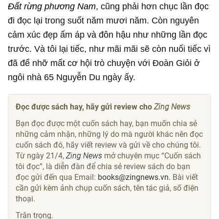
Đất rừng phương Nam
, cũng phải hơn chục lần đọc
đi đọc lại trong suốt năm mươi năm. Còn nguyên
cảm xúc đẹp ấm áp và đôn hậu như những lần đọc
trước. Và tôi lại tiếc, như mãi mãi sẽ còn nuối tiếc vì
đã để nhỡ mất cơ hội trò chuyện với Đoàn Giỏi ở
ngôi nhà 65 Nguyễn Du ngày ấy.
Đọc được sách hay, hãy gửi review cho
Zing News
Bạn đọc được một cuốn sách hay, bạn muốn chia sẻ
những cảm nhận, những lý do mà người khác nên đọc
cuốn sách đó, hãy viết review và gửi về cho chúng tôi.
Từ ngày 21/4,
Z
ing News
mở chuyên mục “Cuốn sách
tôi đọc”, là diễn đàn để chia sẻ review sách do bạn
đọc gửi đến qua Email:
books@zingnews.vn.
Bài viết
cần gửi kèm ảnh chụp cuốn sách, tên tác giả, số điện
thoại.
Trân trọng.