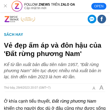
FOLLOW
ZNEWS
TRÊN
ZALO OA
OPEN
Cập nhật tin mới
SÁCH HAY
Vẻ đẹp ấm áp và đôn hậu của
'Đất rừng phương Nam'
Kể từ lần xuất bản đầu tiên năm 1957, "Đất rừng
phương Nam" liên tục được nhiều nhà xuất bản in
lại, tính đến năm 2023 là hơn 40 lần.
A
A
Thứ bảy, 29/4/2023 20:07 (GMT+7)
Ở khía cạnh tiểu thuyết,
Đất rừng phương Nam
khiến cho người đọc dù ở đâu cũng như được sống