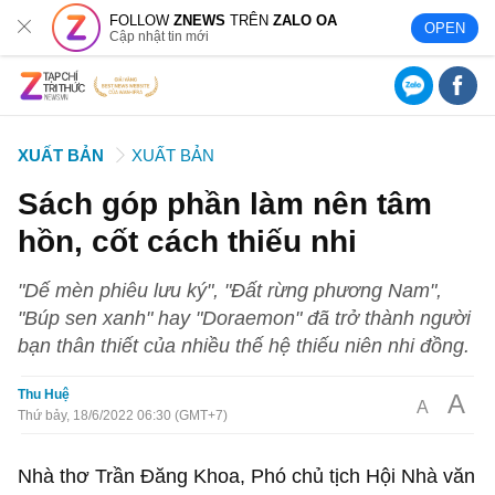
FOLLOW
ZNEWS
TRÊN
ZALO OA
OPEN
Cập nhật tin mới
XUẤT BẢN
XUẤT BẢN
Sách góp phần làm nên tâm
hồn, cốt cách thiếu nhi
"Dế mèn phiêu lưu ký", "Đất rừng phương Nam",
"Búp sen xanh" hay "Doraemon" đã trở thành người
bạn thân thiết của nhiều thế hệ thiếu niên nhi đồng.
Thu Huệ
A
A
Thứ bảy, 18/6/2022 06:30 (GMT+7)
Nhà thơ Trần Đăng Khoa, Phó chủ tịch Hội Nhà văn