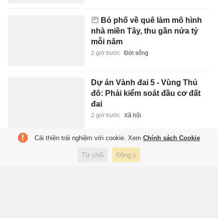
Bỏ phố về quê làm mô hình
nhà miền Tây, thu gần nửa tỷ
mỗi năm
2 giờ trước
Đời sống
Dự án Vành đai 5 - Vùng Thủ
đô: Phải kiểm soát đầu cơ đất
đai
2 giờ trước
Xã hội
Cải thiện trải nghiệm với cookie. Xem
Chính sách Cookie
Apple thắng lớn: Ấn Độ dự kiến
Từ chối
Đồng ý
kéo dài ưu đãi thuế đến năm
2041
2 giờ trước
Kinh doanh
Tranh cãi về xăng E20 tại Ấn Độ