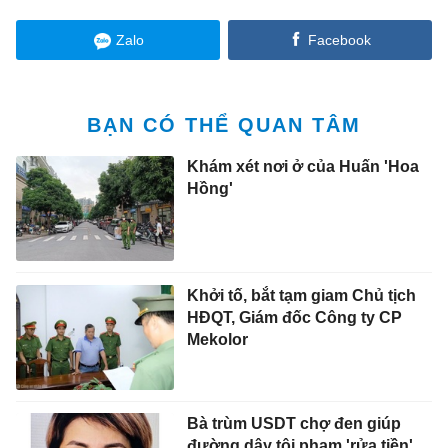
Zalo
Facebook
BẠN CÓ THỂ QUAN TÂM
Khám xét nơi ở của Huấn 'Hoa
Hồng'
Khởi tố, bắt tạm giam Chủ tịch
HĐQT, Giám đốc Công ty CP
Mekolor
Bà trùm USDT chợ đen giúp
đường dây tội phạm 'rửa tiền'