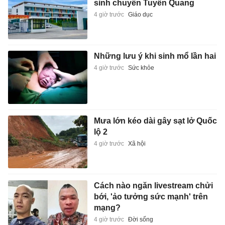
sinh chuyên Tuyên Quang
4 giờ trước
Giáo dục
Những lưu ý khi sinh mổ lần hai
4 giờ trước
Sức khỏe
Mưa lớn kéo dài gây sạt lở Quốc
lộ 2
4 giờ trước
Xã hội
Cách nào ngăn livestream chửi
bới, 'ảo tưởng sức mạnh' trên
mạng?
4 giờ trước
Đời sống