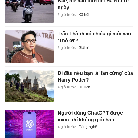
Bắc, dự báo thời tiết Hà Nội 10
ngày
3 giờ trước
Xã hội
Trấn Thành có chiêu gì mới sau
'Thỏ ơi'?
3 giờ trước
Giải trí
Đi đâu nếu bạn là 'fan cứng' của
Harry Potter?
4 giờ trước
Du lịch
Người dùng ChatGPT được
miễn phí không giới hạn
4 giờ trước
Công nghệ