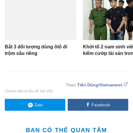
Bắt 3 đối tượng dùng ôtô đi
Khởi tố 2 nam sinh vi
trộm sầu riêng
kiếm cướp tài sản tr
Tiến Dũng/Vietnamnet
(Znews đặt lại tiêu đề bài viết)
Zalo
Facebook
BẠN CÓ THỂ QUAN TÂM