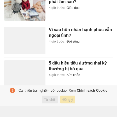
phải làm sao?
4 giờ trước
Giáo dục
Vì sao hôn nhân hạnh phúc vẫn
ngoại tình?
4 giờ trước
Đời sống
5 dấu hiệu tiểu đường thai kỳ
thường bị bỏ qua
4 giờ trước
Sức khỏe
Cải thiện trải nghiệm với cookie. Xem
Chính sách Cookie
Camera AI truy vết tài xế xe tải
Từ chối
Đồng ý
làm rơi đất ra đường trong đêm
5 giờ trước
Xã hội