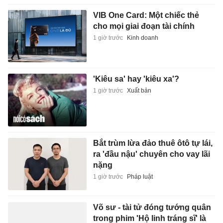
VIB One Card: Một chiếc thẻ
cho mọi giai đoạn tài chính
1 giờ trước
Kinh doanh
'Kiêu sa' hay 'kiêu xa'?
1 giờ trước
Xuất bản
Bắt trùm lừa đảo thuê ôtô tự lái,
ra 'đầu nậu' chuyên cho vay lãi
nặng
1 giờ trước
Pháp luật
Võ sư - tài tử đóng tướng quân
trong phim 'Hộ linh tráng sĩ' là