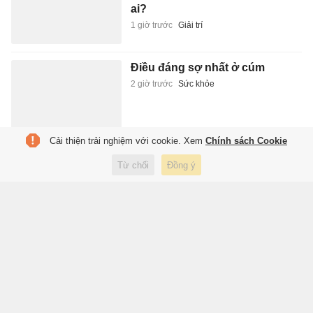
ai?
1 giờ trước
Giải trí
Điều đáng sợ nhất ở cúm
2 giờ trước
Sức khỏe
Cải thiện trải nghiệm với cookie. Xem
Chính sách Cookie
Doanh số xe điện Tesla sản
Từ chối
Đồng ý
xuất tại Trung Quốc tăng 38%
2 giờ trước
Xe
Thợ làm tóc dùng giấy tờ giả
'qua mặt' 4 ngân hàng
2 giờ trước
Pháp luật