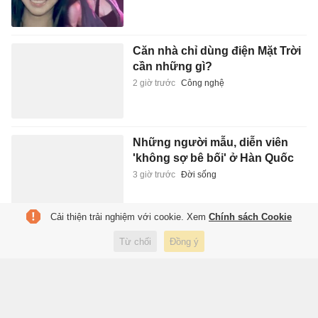
Căn nhà chỉ dùng điện Mặt Trời
cần những gì?
2 giờ trước
Công nghệ
Những người mẫu, diễn viên
'không sợ bê bối' ở Hàn Quốc
3 giờ trước
Đời sống
Cải thiện trải nghiệm với cookie. Xem
Chính sách Cookie
Mùa giải cuối của Ronaldo ở
Từ chối
Đồng ý
Saudi Arabia?
3 giờ trước
Thể thao