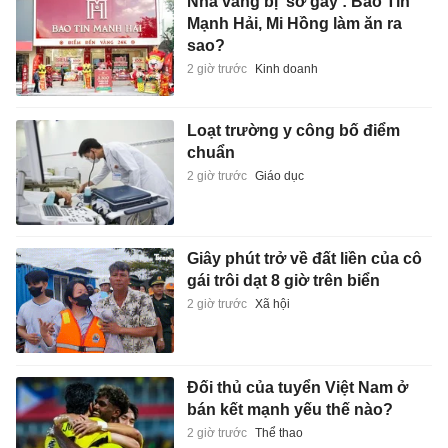
Nhà vàng bị 'sờ gáy': Bảo Tín
Mạnh Hải, Mi Hồng làm ăn ra
sao?
2 giờ trước
Kinh doanh
Loạt trường y công bố điểm
chuẩn
2 giờ trước
Giáo dục
Giây phút trở về đất liền của cô
gái trôi dạt 8 giờ trên biển
2 giờ trước
Xã hội
Đối thủ của tuyển Việt Nam ở
bán kết mạnh yếu thế nào?
2 giờ trước
Thể thao