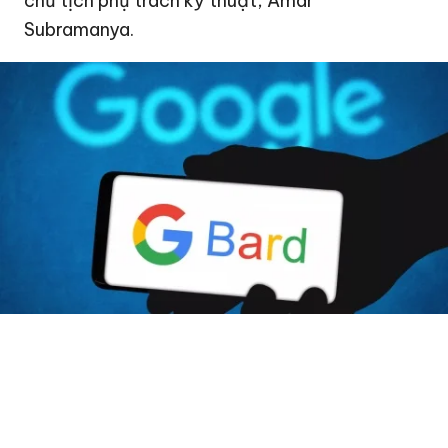
chủ tịch phụ trách kỹ thuật, Amar
Subramanya.