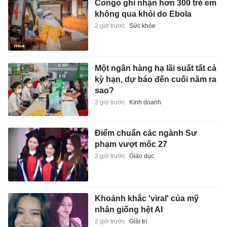
Congo ghi nhận hơn 300 trẻ em
không qua khỏi do Ebola
2 giờ trước
Sức khỏe
Một ngân hàng hạ lãi suất tất cả
kỳ hạn, dự báo đến cuối năm ra
sao?
2 giờ trước
Kinh doanh
Điểm chuẩn các ngành Sư
phạm vượt mốc 27
2 giờ trước
Giáo dục
Khoảnh khắc 'viral' của mỹ
nhân giống hệt AI
2 giờ trước
Giải trí