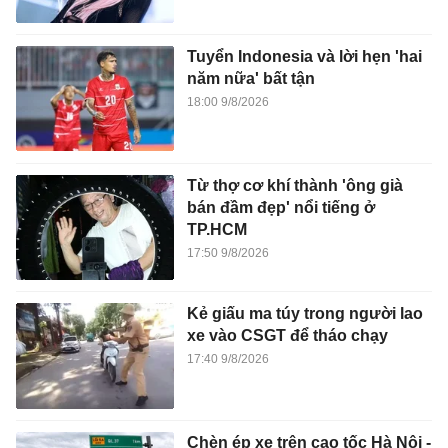
Tuyển Indonesia và lời hẹn 'hai
năm nữa' bất tận
18:00 9/8/2026
Từ thợ cơ khí thành 'ông già
bán đầm đẹp' nổi tiếng ở
TP.HCM
17:50 9/8/2026
Kẻ giấu ma túy trong người lao
xe vào CSGT để tháo chạy
17:40 9/8/2026
Chèn ép xe trên cao tốc Hà Nội -