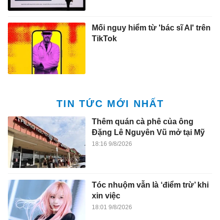
Mối nguy hiểm từ 'bác sĩ AI' trên
TikTok
TIN TỨC MỚI NHẤT
Thêm quán cà phê của ông
Đặng Lê Nguyên Vũ mở tại Mỹ
18:16 9/8/2026
Tóc nhuộm vẫn là ‘điểm trừ’ khi
xin việc
18:01 9/8/2026