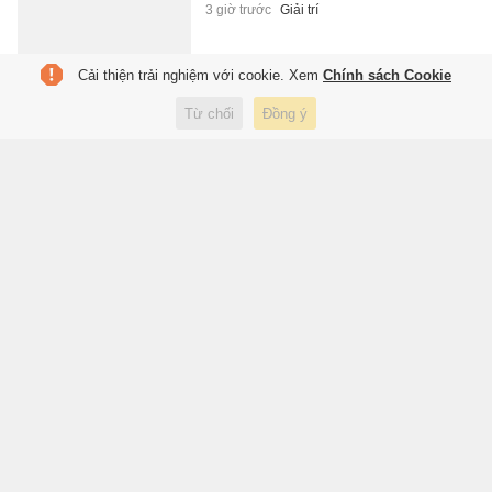
3 giờ trước
Giải trí
Cải thiện trải nghiệm với cookie. Xem
Chính sách Cookie
Mưa lớn gây sạt lở nhiều tuyến
Từ chối
Đồng ý
đường ở Lào Cai, ách tắc cục
bộ
3 giờ trước
Xã hội
Gửi tiền vào đâu lãi cao nhất
hiện nay
3 giờ trước
Kinh doanh
Chứng khoán Hàn Quốc lao
dốc, nhà đầu tư trẻ đua nhau
'khoe' thua lỗ
3 giờ trước
Lifestyle