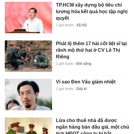
TP.HCM xây dựng bộ tiêu chí
lượng hóa kết quả học tập nghị
quyết
1 giờ trước
Xã hội
Phát lộ thêm 17 hài cốt liệt sĩ tại
rãnh mộ thứ hai ở CV Lê Thị
Riêng
1 giờ trước
Đời sống
Vì sao Đen Vâu giảm nhiệt
1 giờ trước
Giải trí
Lừa cho thuê nhà đã được
ngân hàng bán đấu giá, một chủ
tịch HĐQT công ty bị bắt