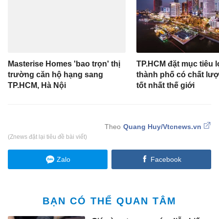
Masterise Homes 'bao trọn' thị
TP.HCM đặt mục tiêu l
trường căn hộ hạng sang
thành phố có chất lư
TP.HCM, Hà Nội
tốt nhất thế giới
Quang Huy/Vtcnews.vn
(Znews đặt lại tiêu đề bài viết)
Zalo
Facebook
BẠN CÓ THỂ QUAN TÂM