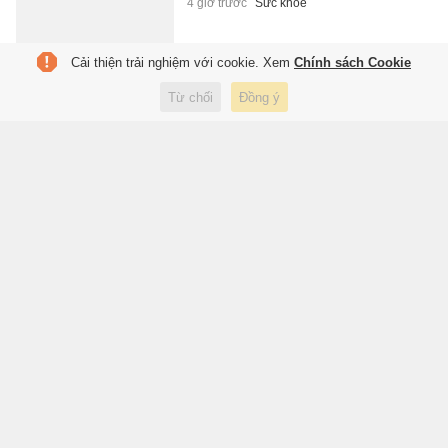
4 giờ trước
Sức khỏe
Cải thiện trải nghiệm với cookie. Xem
Chính sách Cookie
Camera AI truy vết tài xế xe tải
Từ chối
Đồng ý
làm rơi đất ra đường trong đêm
4 giờ trước
Xã hội
Vợ Quang Hải phản ứng thế
nào sau kỷ lục của chồng?
4 giờ trước
Thể thao
Quang Hải vượt kỷ lục của
Công Vinh
4 giờ trước
Thể thao