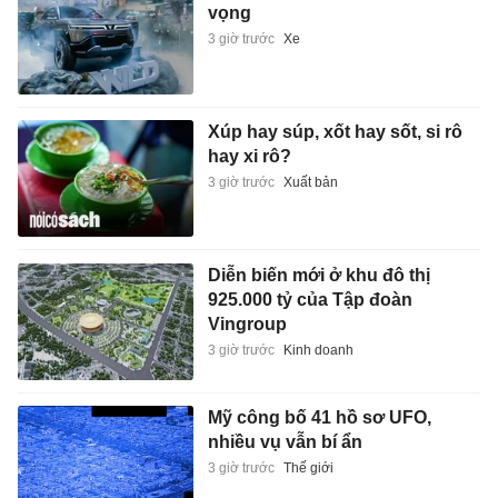
vọng
3 giờ trước
Xe
Xúp hay súp, xốt hay sốt, si rô
hay xi rô?
3 giờ trước
Xuất bản
Diễn biến mới ở khu đô thị
925.000 tỷ của Tập đoàn
Vingroup
3 giờ trước
Kinh doanh
Mỹ công bố 41 hồ sơ UFO,
nhiều vụ vẫn bí ẩn
3 giờ trước
Thế giới