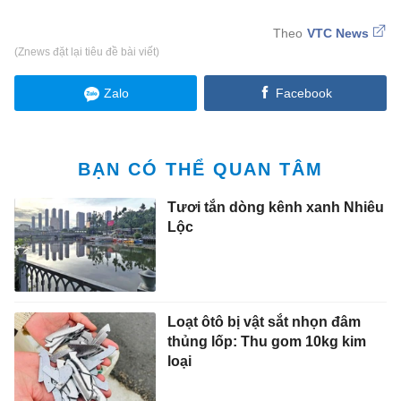
VTC News
(Znews đặt lại tiêu đề bài viết)
Zalo
Facebook
BẠN CÓ THỂ QUAN TÂM
Tươi tắn dòng kênh xanh Nhiêu
Lộc
Loạt ôtô bị vật sắt nhọn đâm
thủng lốp: Thu gom 10kg kim
loại