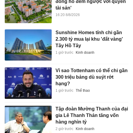
đồng hồ đếm ngược với quyền
tài sản'
16:20 8/8/2026
Sunshine Homes tính chi gần
2.300 tỷ mua lại khu 'đất vàng'
Tây Hồ Tây
1 giờ trước
Kinh doanh
Vì sao Tottenham có thể chi gần
300 triệu bảng dù suýt rớt
hạng?
1 giờ trước
Thể thao
Tập đoàn Mường Thanh của đại
gia Lê Thanh Thản tăng vốn
hàng nghìn tỷ
2 giờ trước
Kinh doanh