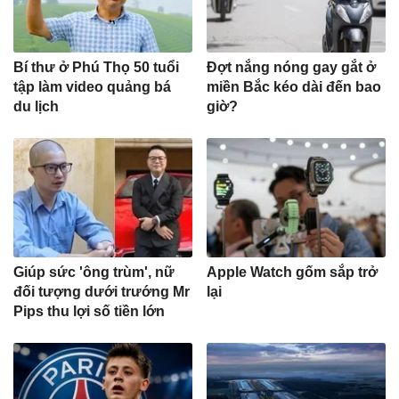
Bí thư ở Phú Thọ 50 tuổi
Đợt nắng nóng gay gắt ở
tập làm video quảng bá
miền Bắc kéo dài đến bao
du lịch
giờ?
Giúp sức 'ông trùm', nữ
Apple Watch gốm sắp trở
đối tượng dưới trướng Mr
lại
Pips thu lợi số tiền lớn