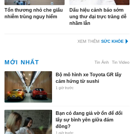
Tổn thương nhỏ che giấu
Dấu hiệu cảnh báo sớm
nhiễm trùng nguy hiểm
ung thư đại trực tràng dễ
nhầm lẫn
XEM THÊM
MỚI NHẤT
Tin Ảnh
Tin Video
Bộ mô hình xe Toyota GR lấy
cảm hứng từ sushi
1 giờ trước
Bạn có đang giả vờ ổn để đổi
lấy sự bình yên giữa đám
đông?
1 giờ trước