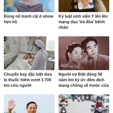
Bùng nổ tranh cãi ở show
Kỷ luật sinh viên Y lên lên
hẹn hò
mạng dọa 'trả đũa' bệnh
nhân
Chuyến bay đặc biệt đưa
Người vợ Biệt động 58
lọ thuốc hiếm vượt 1.700
năm ôm ký ức đêm địch
km cứu người
mang chồng về trước cửa