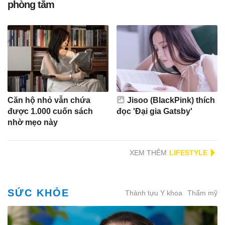
phòng tắm
Căn hộ nhỏ vẫn chứa
Jisoo (BlackPink) thích
được 1.000 cuốn sách
đọc 'Đại gia Gatsby'
nhờ mẹo này
XEM THÊM
SỨC KHỎE
Thành tựu Y khoa
Thẩm mỹ