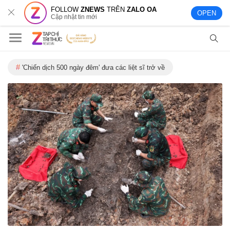
FOLLOW
ZNEWS
TRÊN
ZALO OA
OPEN
Cập nhật tin mới
'Chiến dịch 500 ngày đêm' đưa các liệt sĩ trở về