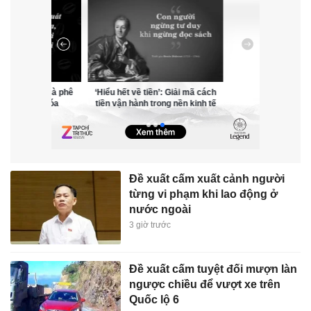
ên Legend - cà phê
‘Hiểu hết về tiền’: Giải mã cách
ại giao văn hóa
tiền vận hành trong nền kinh tế
Đề xuất cấm xuất cảnh người
từng vi phạm khi lao động ở
nước ngoài
3 giờ trước
Đề xuất cấm tuyệt đối mượn làn
ngược chiều để vượt xe trên
Quốc lộ 6