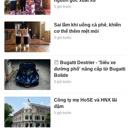
nguồn gốc xuất xứ
5 giờ trước
Sai lầm khi uống cà phê, khiến
cơ thể thêm mệt mỏi
5 giờ trước
Bugatti Destrier - 'Siêu xe
đường phố' nâng cấp từ Bugatti
Bolide
5 giờ trước
Công ty mẹ HoSE và HNX lãi
đậm
5 giờ trước