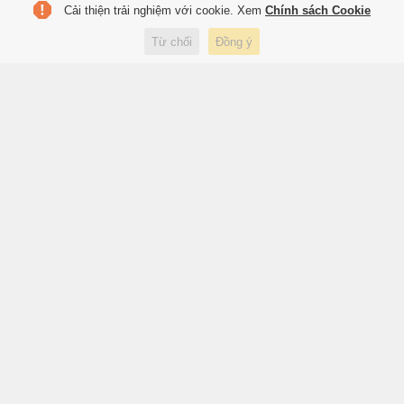
Cải thiện trải nghiệm với cookie. Xem
Chính sách Cookie
Vàng thế giới hạ nhiệt, dầu thô
bật tăng
Từ chối
Đồng ý
54 phút trước
Kinh doanh
Cuộc sống hiện tại của Hồng
Thanh
59 phút trước
Giải trí
Mourinho phá kỷ lục chuyển
nhượng
1 giờ trước
Thể thao
Công Phượng gặp ai trong
ngày trở lại V.League?
1 giờ trước
Thể thao