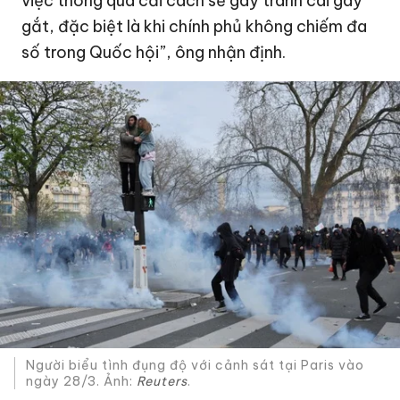
việc thông qua cải cách sẽ gây tranh cãi gay
gắt, đặc biệt là khi chính phủ không chiếm đa
số trong Quốc hội”, ông nhận định.
Người biểu tình đụng độ với cảnh sát tại Paris vào
ngày 28/3. Ảnh:
Reuters
.