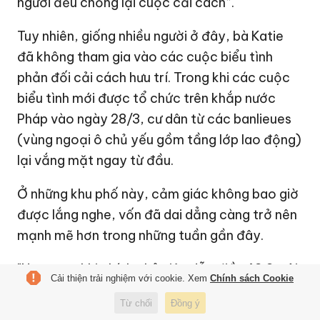
người đều chống lại cuộc cải cách”.
Tuy nhiên, giống nhiều người ở đây, bà Katie
đã không tham gia vào các cuộc biểu tình
phản đối cải cách hưu trí. Trong khi các cuộc
biểu tình mới được tổ chức trên khắp nước
Pháp vào ngày 28/3, cư dân từ các banlieues
(vùng ngoại ô chủ yếu gồm tầng lớp lao động)
lại vắng mặt ngay từ đầu.
Ở những khu phố này, cảm giác không bao giờ
được lắng nghe, vốn đã dai dẳng càng trở nên
mạnh mẽ hơn trong những tuần gần đây.
"Ngay sau khi chính phủ viện dẫn điều 49.3, tôi
Cải thiện trải nghiệm với cookie. Xem
Chính sách Cookie
hiểu rằng tiếng nói của mình sẽ không được
Từ chối
Đồng ý
lắng nghe”, bà Katie nói.