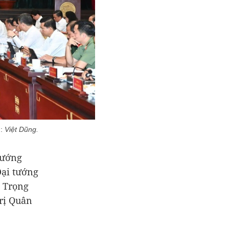
h:
Việt Dũng.
tướng
Đại tướng
 Trọng
rị Quân