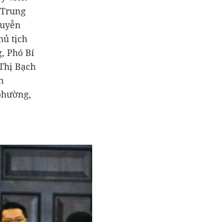
 Trung
guyễn
hủ tịch
, Phó Bí
Thị Bạch
n
phường,