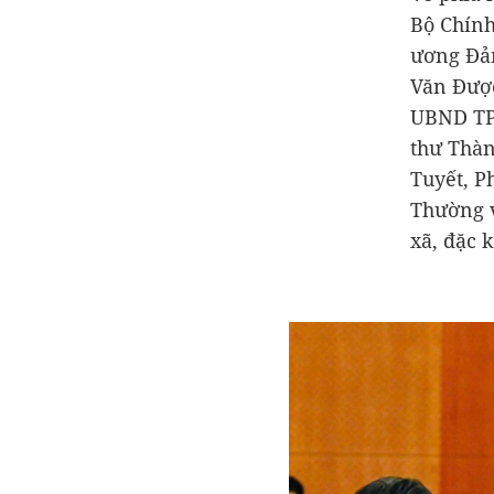
Bộ Chính
ương Đản
Văn Được
UBND TP
thư Thàn
Tuyết, P
Thường v
xã, đặc 