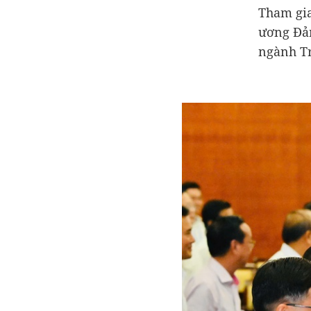
Tham gia
ương Đản
ngành T