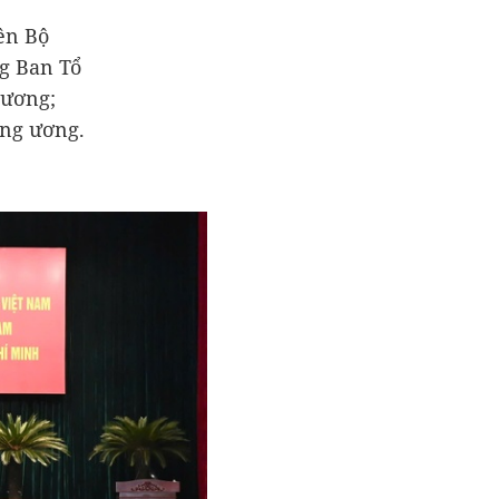
ên Bộ
g Ban Tổ
 ương;
ung ương.