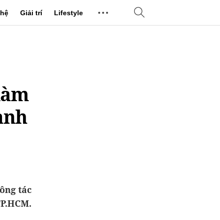
hệ
Giải trí
Lifestyle
 làm
ành
ông tác
TP.HCM.