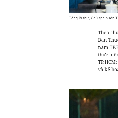
Tổng Bí thư, Chủ tịch nước
Theo chư
Ban Thườ
năm TP.H
thực hiệ
TP.HCM; 
và kế ho