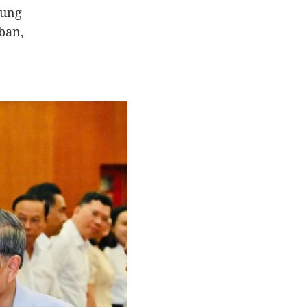
rung
ban,