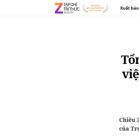
Xuất bản
Tổn
vi
Chiều 
của Tr