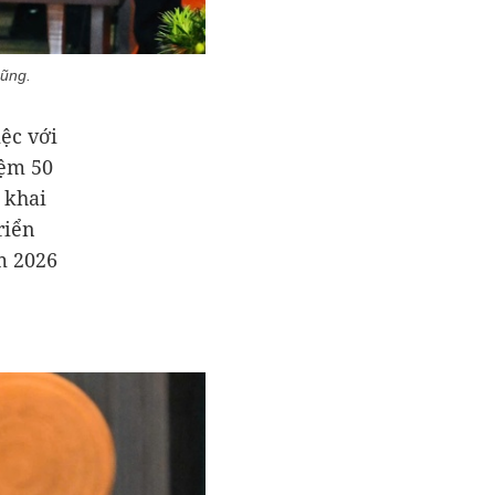
Dũng.
ệc với
iệm 50
 khai
riển
m 2026