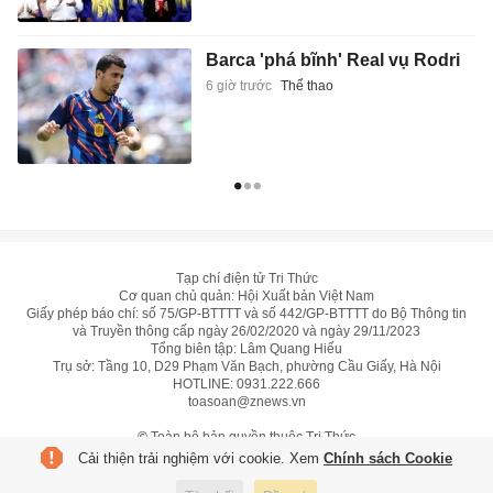
Barca 'phá bĩnh' Real vụ Rodri
6 giờ trước
Thể thao
Tạp chí điện tử Tri Thức
Cơ quan chủ quản: Hội Xuất bản Việt Nam
Giấy phép báo chí: số 75/GP-BTTTT và số 442/GP-BTTTT do Bộ Thông tin
và Truyền thông cấp ngày 26/02/2020 và ngày 29/11/2023
Tổng biên tập: Lâm Quang Hiếu
Trụ sở: Tầng 10, D29 Phạm Văn Bạch, phường Cầu Giấy, Hà Nội
HOTLINE:
0931.222.666
toasoan@znews.vn
©
Toàn bộ bản quyền thuộc Tri Thức
Cải thiện trải nghiệm với cookie. Xem
Chính sách Cookie