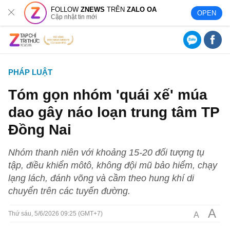
FOLLOW
ZNEWS
TRÊN
ZALO OA
OPEN
Cập nhật tin mới
PHÁP LUẬT
Tóm gọn nhóm 'quái xế' múa
dao gây náo loạn trung tâm TP
Đồng Nai
Nhóm thanh niên với khoảng 15-20 đối tượng tụ
tập, điều khiển môtô, không đội mũ bảo hiểm, chạy
lạng lách, đánh võng và cầm theo hung khí di
chuyển trên các tuyến đường.
A
A
Thứ sáu, 5/6/2026 09:25 (GMT+7)