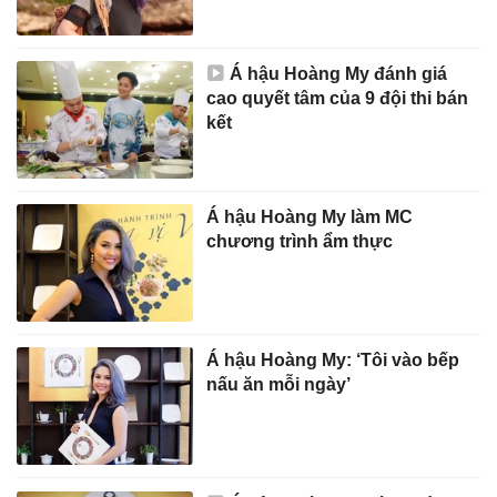
Á hậu Hoàng My đánh giá
cao quyết tâm của 9 đội thi bán
kết
Á hậu Hoàng My làm MC
chương trình ẩm thực
Á hậu Hoàng My: ‘Tôi vào bếp
nấu ăn mỗi ngày’