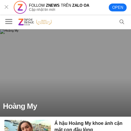
FOLLOW
ZNEWS
TRÊN
ZALO OA
OPEN
Cập nhật tin mới
Hoàng My
Á hậu Hoàng My khoe ảnh cận
mặt con đầu lòng