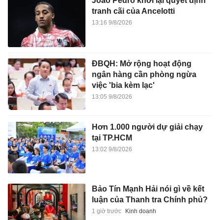
Joao Pedro khơi lại quyết định
tranh cãi của Ancelotti
13:16 9/8/2026
ĐBQH: Mở rộng hoạt động
ngân hàng cần phòng ngừa
việc 'bia kèm lạc'
13:05 9/8/2026
Hơn 1.000 người dự giải chạy
tại TP.HCM
13:02 9/8/2026
Bảo Tín Mạnh Hải nói gì về kết
luận của Thanh tra Chính phủ?
1 giờ trước
Kinh doanh