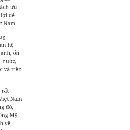
sách ưu
lợi để
ệt Nam.
ong
uan hệ
mạnh, ổn
i nước,
c và trên
 rất
 Việt Nam
ng đó,
hống Mỹ
h về