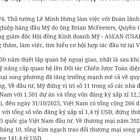
/4, Thủ tướng Lê Minh Hưng làm việc với Đoàn lãnh
hiệp hàng đầu Mỹ do ông Brian McFeeters, Quyền C
ng giám đốc Hội đồng Kinh doanh Mỹ - ASEAN (USA
 thăm, làm việc, tìm hiểu cơ hội hợp tác đầu tư tại 
30 năm thiết lập quan hệ ngoại giao, nhất là sau khi
 nâng cấp quan hệ lên Đối tác Chiến lược Toàn diệ
mại song phương đã tăng trưởng mạnh mẽ cả về quy
ng. Về đầu tư, Mỹ đứng vị trí số 11 trong số các nhà 
 Nam với 1.501 dự án và tổng vốn đăng ký xấp xỉ
12,
i, đến ngày 31/10/2025, Việt Nam có tổng cộng 266 
ỹ với tổng số vốn đăng ký xấp xỉ
1,4 tỷ USD
, đứng thứ
85 quốc gia Việt Nam đầu tư. Về thương mại năm 202
tháng 10, tổng kim ngạch trao đổi thương mại song
ảng
141,4 tỷ USD
.