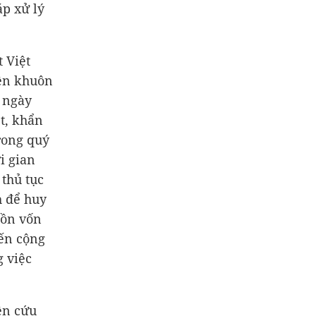
áp xử lý
 Việt
iện khuôn
h ngày
ệt, khẩn
rong quý
i gian
 thủ tục
h để huy
uồn vốn
iến cộng
 việc
ên cứu