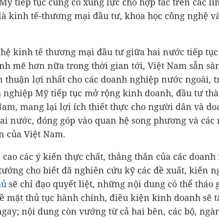
 Mỹ tiếp tục củng cố xung lực cho hợp tác trên các lĩ
 là kinh tế-thương mại đầu tư, khoa học công nghệ v
hệ kinh tế thương mại đầu tư giữa hai nước tiếp tục
nh mẽ hơn nữa trong thời gian tới, Việt Nam sẵn sà
n thuận lợi nhất cho các doanh nghiệp nước ngoài, t
 nghiệp Mỹ tiếp tục mở rộng kinh doanh, đầu tư th
 Nam, mang lại lợi ích thiết thực cho người dân và d
ai nước, đóng góp vào quan hệ song phương và các 
ển của Việt Nam.
 cao các ý kiến thực chất, thẳng thắn của các doanh
tướng cho biết đã nghiên cứu kỹ các đề xuất, kiến n
hủ
sẽ chỉ đạo quyết liệt, những nội dung có thể tháo 
về mặt thủ tục hành chính, điều kiện kinh doanh sẽ t
ngay; nội dung còn vướng từ cả hai bên, các bộ, ngà