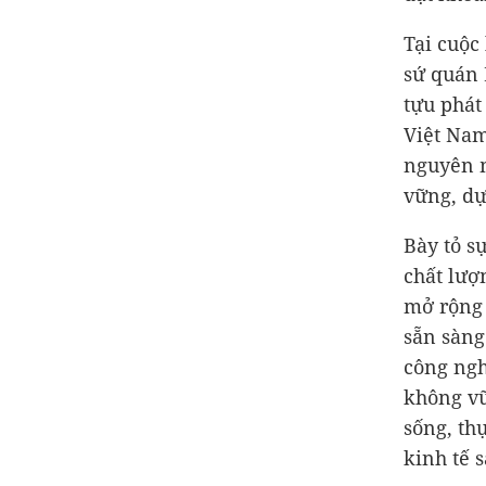
Tại cuộc
sứ quán 
tựu phát
Việt Nam
nguyên m
vững, dự
Bày tỏ s
chất lượ
mở rộng 
sẵn sàng
công ngh
không vũ 
sống, th
kinh tế s