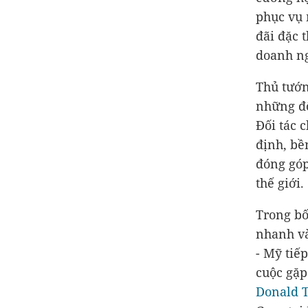
phục vụ 
đãi đặc 
doanh ng
Thủ tướn
những đố
Đối tác 
định, bề
đóng góp
thế giới.
Trong bố
nhanh và
- Mỹ tiế
cuộc gặp
Donald 