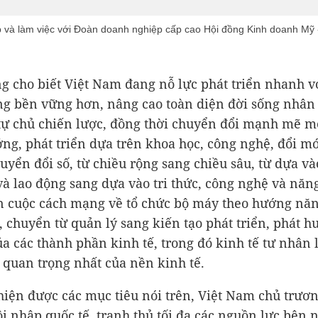
 và làm việc với Đoàn doanh nghiệp cấp cao Hội đồng Kinh doanh Mỹ
g cho biết Việt Nam đang nỗ lực phát triển nhanh vớ
g bền vững hơn, nâng cao toàn diện đời sống nhân
tự chủ chiến lược, đồng thời chuyển đổi mạnh mẽ m
ởng, phát triển dựa trên khoa học, công nghệ, đổi m
huyển đổi số, từ chiều rộng sang chiều sâu, từ dựa và
à lao động sang dựa vào tri thức, công nghệ và năng
n cuộc cách mạng về tổ chức bộ máy theo hướng nă
, chuyển từ quản lý sang kiến tạo phát triển, phát h
của các thành phần kinh tế, trong đó kinh tế tư nhân 
 quan trọng nhất của nền kinh tế.
hiện được các mục tiêu nói trên, Việt Nam chủ trươ
i nhập quốc tế, tranh thủ tối đa các nguồn lực bên 