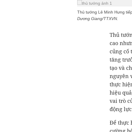
Thủ tướng Lê Minh Hưng tiếp
Dương Giang/TTXVN.
Thủ tướn
cao nhưn
củng cố 
tăng trư
tạo và c
nguyên v
thực hiệ
hiệu quả
vai trò 
động lực
Để thực 
cường hộ