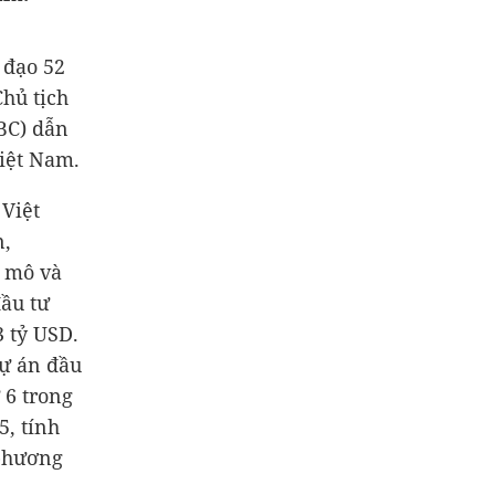
 đạo 52
hủ tịch
BC) dẫn
Việt Nam.
 Việt
n,
 mô và
đầu tư
3 tỷ USD
.
dự án đầu
 6 trong
5, tính
 phương