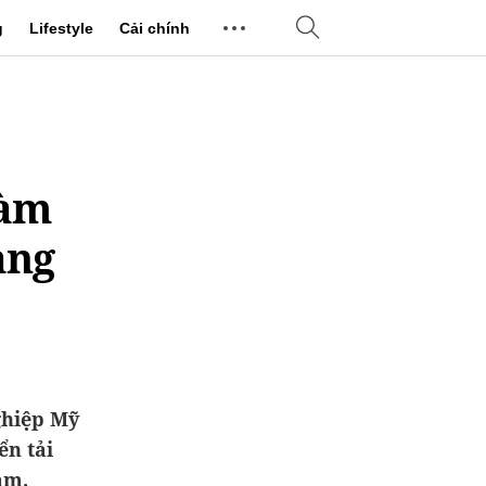
g
Lifestyle
Cải chính
làm
àng
ghiệp Mỹ
ển tải
am.