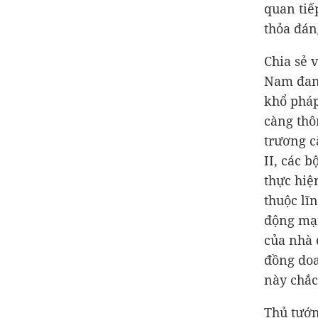
quan tiế
thỏa đáng
Chia sẻ 
Nam đang
khổ pháp
càng thô
trương c
II, các 
thực hiệ
thuộc lĩ
động mạn
của nhà 
đồng doa
này chắc
Thủ tướn