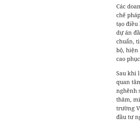
Các doan
chế pháp
tạo điều
dự án đầ
chuẩn, t
bộ, hiện
cao phục
Sau khi 
quan tâm
nghênh s
thăm, mi
trường V
đầu tư n