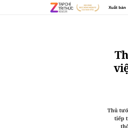
Xuất bản
Th
vi
Thủ tướ
tiếp 
th