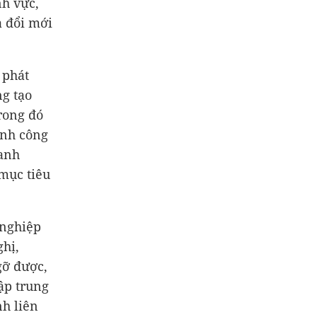
nh vực,
à đổi mới
 phát
ng tạo
rong đó
ành công
oanh
mục tiêu
 nghiệp
ghị,
gỡ được,
ập trung
nh liên