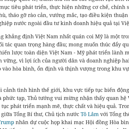
mục tiêu phát triển, thực hiện những cơ chế, chính 
thù, tháo gỡ rào cản, vướng mắc, tạo điều kiện thuận 
hiệp nước ngoài đầu tư kinh doanh hiệu quả tại Vi
g khẳng định Việt Nam nhất quán coi Mỹ là một tr
i tác quan trọng hàng đầu; mong muốn thúc đẩy q
chiến lược toàn diện Việt Nam - Mỹ phát triển lành 
n vững, vì lợi ích của người dân và doanh nghiệp ha
 vào hòa bình, ổn định và thịnh vượng trong khu vự
i cảnh tình hình thế giới, khu vực tiếp tục biến động
 phức tạp, Thủ tướng vui mừng nhận thấy quan hệ
p tục phát triển mạnh mẽ, thực chất và hiệu quả. Tro
 giữa Tổng Bí thư, Chủ tịch nước
Tô Lâm
với Tổng t
Trump
nhân dự cuộc họp khai mạc Hội đồng Hòa bìn