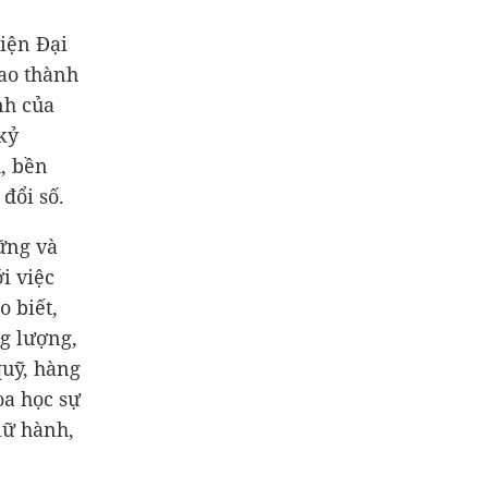
iện Đại
ao thành
nh của
kỷ
, bền
đổi số.
ững và
i việc
o biết,
ng lượng,
quỹ, hàng
hoa học sự
lữ hành,