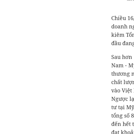
Chiều 16
doanh ng
kiêm Tổ
đầu đang
Sau hơn 
Nam - Mỹ
thương 
chất lượ
vào Việt
Ngược lạ
tư tại M
tổng số 
đến hết 
đạt kho