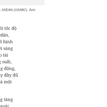
 - ASEAN (USABC). Ảnh:
i tốc độ
 dân,
ô hình
ới sáng
o tài
 suất,
ng động,
uy đầy đủ
là một
ng tăng
ngoài