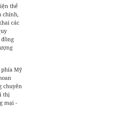
iện thể
h chính,
khai các
quy
g đồng
lượng
ề phía Mỹ
 hoan
g chuyến
 thị
g mại -