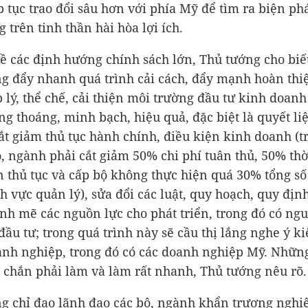
p tục trao đổi sâu hơn với phía Mỹ để tìm ra biện ph
 trên tinh thần hài hòa lợi ích.
về các định hướng chính sách lớn, Thủ tướng cho biết
 đẩy nhanh quá trình cải cách, đẩy mạnh hoàn th
 lý, thể chế, cải thiện môi trường đầu tư kinh doan
ng thoáng, minh bạch, hiệu quả, đặc biệt là quyết li
ắt giảm thủ tục hành chính, điều kiện kinh doanh (t
bộ, ngành phải cắt giảm 50% chi phí tuân thủ, 50% thờ
n thủ tục và cấp bộ không thực hiện quá 30% tổng số
nh vực quản lý), sửa đổi các luật, quy hoạch, quy địn
h mẽ các nguồn lực cho phát triển, trong đó có ng
đầu tư; trong quá trình này sẽ cầu thị lắng nghe ý k
nh nghiệp, trong đó có các doanh nghiệp Mỹ. Những
 chắn phải làm và làm rất nhanh, Thủ tướng nêu rõ.
g chỉ đạo lãnh đạo các bộ, ngành khẩn trương nghi