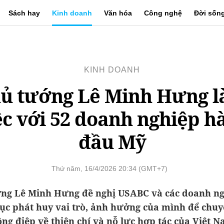
Sách hay
Kinh doanh
Văn hóa
Công nghệ
Đời sốn
KINH DOANH
ủ tướng Lê Minh Hưng 
ệc với 52 doanh nghiệp h
đầu Mỹ
Thứ năm, 16/4/2026 20:34 (GMT+7)
ng Lê Minh Hưng đề nghị USABC và các doanh n
tục phát huy vai trò, ảnh hưởng của mình để chuy
ông điệp về thiện chí và nỗ lực hợp tác của Việt N