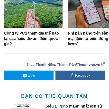
Công ty PC1 tham gia thế nào
Phí bán hàng trên sà
tại các 'siêu dự án' điện quốc
mại điện tử biến động
gia?
lượn'
Thanh Hiền, Thanh Trần/Tienphong.vn
Zalo
Facebook
BẠN CÓ THỂ QUAN TÂM
Siêu El Nino mạnh nhất lịch sử: