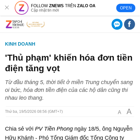
FOLLOW
ZNEWS
TRÊN
ZALO OA
OPEN
Cập nhật tin mới
KINH DOANH
'Thủ phạm' khiến hóa đơn tiền
điện tăng vọt
Từ đầu tháng 5, thời tiết ở miền Trung chuyển sang
oi bức, hóa đơn tiền điện của các hộ dân cũng thi
nhau leo thang.
A
A
Thứ ba, 19/5/2026 08:56 (GMT+7)
Chia sẻ với
PV Tiền Phong
ngày 18/5, ông Nguyễn
Hữu Khánh - Phó Tổng Giám đốc Tổng Công ty