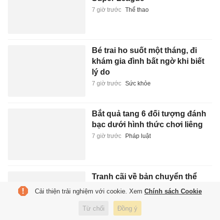
7 giờ trước
Thể thao
Bé trai ho suốt một tháng, đi
khám gia đình bất ngờ khi biết
lý do
7 giờ trước
Sức khỏe
Bắt quả tang 6 đối tượng đánh
bạc dưới hình thức chơi liêng
7 giờ trước
Pháp luật
Tranh cãi về bản chuyển thể
'Trăm năm cô đơn'
Cải thiện trải nghiệm với cookie. Xem
Chính sách Cookie
7 giờ trước
Xuất bản
Từ chối
Đồng ý