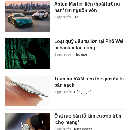
Aston Martin 'tiến thoái lưỡng
nan' tìm nguồn vốn
3 giờ trước
Xe
Loạt quỹ đầu tư lớn tại Phố Wall
bị hacker tấn công
3 giờ trước
Thế giới
Toàn bộ RAM trên thế giới đã bị
bán sạch
3 giờ trước
Công nghệ
Ồ ạt rao bán lỗ kim cương trên
'chợ mạng'
3 giờ trước
Kinh doanh