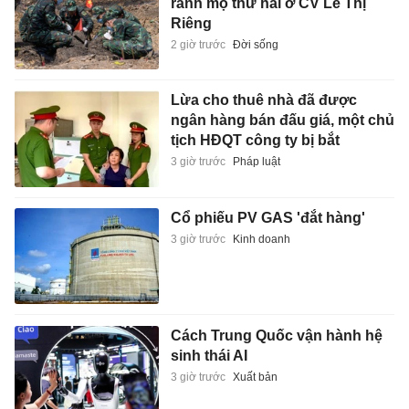
rãnh mộ thứ hai ở CV Lê Thị
Riêng
2 giờ trước
Đời sống
Lừa cho thuê nhà đã được
ngân hàng bán đấu giá, một chủ
tịch HĐQT công ty bị bắt
3 giờ trước
Pháp luật
Cổ phiếu PV GAS 'đắt hàng'
3 giờ trước
Kinh doanh
Cách Trung Quốc vận hành hệ
sinh thái AI
3 giờ trước
Xuất bản