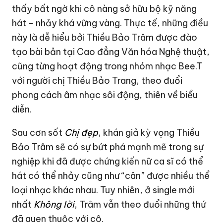
thấy bất ngờ khi cô nàng sở hữu bộ kỹ năng
hát - nhảy khá vững vàng. Thực tế, những điều
này là dễ hiểu bởi Thiều Bảo Trâm được đào
tạo bài bản tại Cao đẳng Văn hóa Nghệ thuật,
cũng từng hoạt động trong nhóm nhạc Bee.T
với người chị Thiều Bảo Trang, theo đuổi
phong cách âm nhạc sôi động, thiên về biểu
diễn.
Sau cơn sốt
Chị đẹp
, khán giả kỳ vọng Thiều
Bảo Trâm sẽ có sự bứt phá mạnh mẽ trong sự
nghiệp khi đã được chứng kiến nữ ca sĩ có thể
hát có thể nhảy cũng như “cân” được nhiều thể
loại nhạc khác nhau. Tuy nhiên, ở single mới
nhất
Không lời
, Trâm vẫn theo đuổi những thứ
đã quen thuộc với cô.