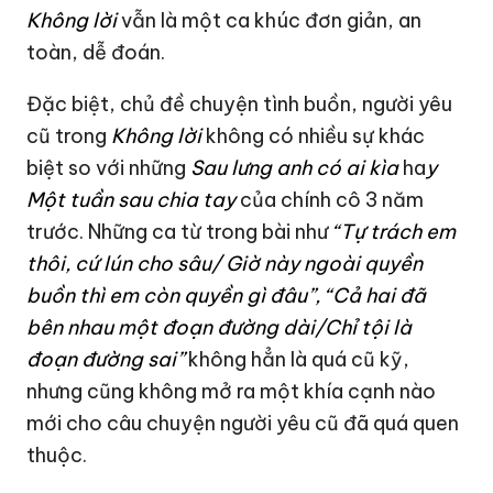
Không lời
vẫn là một ca khúc đơn giản, an
toàn, dễ đoán.
Đặc biệt, chủ đề chuyện tình buồn, người yêu
cũ trong
Không lời
không có nhiều sự khác
biệt so với những
Sau lưng anh có ai kìa
ha
y
Một tuần sau chia tay
của chính cô 3 năm
trước. Những ca từ trong bài như
“Tự trách em
thôi, cứ lún cho sâu/ Giờ này ngoài quyền
buồn thì em còn quyền gì đâu”, “Cả hai đã
bên nhau một đoạn đường dài/Chỉ tội là
đoạn đường sai”
không hẳn là quá cũ kỹ,
nhưng cũng không mở ra một khía cạnh nào
mới cho câu chuyện người yêu cũ đã quá quen
thuộc.