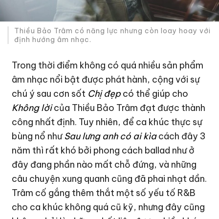
Thiều Bảo Trâm có năng lực nhưng còn loay hoay với
định hướng âm nhạc.
Trong thời điểm không có quá nhiều sản phẩm
âm nhạc nổi bật được phát hành, cộng với sự
chú ý sau cơn sốt
Chị đẹp
có thể giúp cho
Không lời
của Thiều Bảo Trâm đạt được thành
công nhất định. Tuy nhiên, để ca khúc thực sự
bùng nổ như
Sau lưng anh có ai kìa
cách đây 3
năm thì rất khó bởi phong cách ballad như ở
đây đang phần nào mất chỗ đứng, và những
câu chuyện xung quanh cũng đã phai nhạt dần.
Trâm cố gắng thêm thắt một số yếu tố R&B
cho ca khúc không quá cũ kỹ, nhưng đây cũng