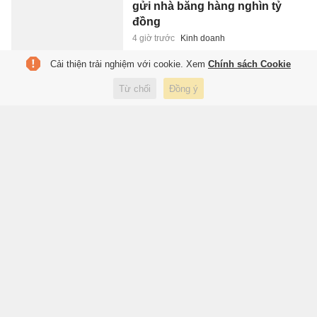
gửi nhà băng hàng nghìn tỷ
đồng
4 giờ trước
Kinh doanh
Cải thiện trải nghiệm với cookie. Xem
Chính sách Cookie
'Cỗ máy in tiền' hơn 290.000 tỷ
Từ chối
Đồng ý
của Tập đoàn Bảo Việt vận
hành thế nào
4 giờ trước
Kinh doanh
Vì sao sách giấy vẫn được ưa
chuộng
4 giờ trước
Thế giới
Bộ trưởng GD&ĐT: Nên cấp học
bổng để định hướng ngành
thành phố cần
4 giờ trước
Giáo dục