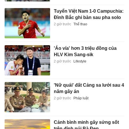
Tuyển Việt Nam 1-0 Campuchia:
Đình Bắc ghi bàn sau pha solo
2 giờ trước
Thể thao
'Áo vía' hơn 3 triệu đồng của
HLV Kim Sang-sik
2 giờ trước
Lifestyle
'Nữ quái' đất Cảng sa lưới sau 4
năm gây án
2 giờ trước
Pháp luật
Cảnh bình minh gây sửng sốt
trên đỉnh núi Bà Đen