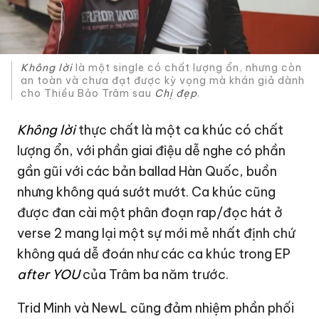
Không lời
là một single có chất lượng ổn, nhưng còn
an toàn và chưa đạt được kỳ vọng mà khán giả dành
cho Thiều Bảo Trâm sau
Chị đẹp
.
Không lời
thực chất là một ca khúc có chất
lượng ổn, với phần giai điệu dễ nghe có phần
gần gũi với các bản ballad Hàn Quốc, buồn
nhưng không quá sướt mướt. Ca khúc cũng
được đan cài một phân đoạn rap/đọc hát ở
verse 2 mang lại một sự mới mẻ nhất định chứ
không quá dễ đoán như các ca khúc trong EP
after YOU
của Trâm ba năm trước.
Trid Minh và NewL cũng đảm nhiệm phần phối