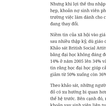
Nhưng khi lợi thế thu nhập
hẹp, khoản nợ sinh viên phì
trường việc làm dành cho 
đang thay đổi.
Niềm tin của xã hội vào giá
sau nhiều thập kỷ, dù giáo
Khảo sát British Social Atti
bằng đại học không đáng để
14% ở năm 2005 lên 34% vào
tin rằng học đại học giúp c
giảm từ 50% xuống còn 36
Theo khảo sát, những người 
đỏ có xu hướng bi quan hơn 
thế hệ trước. Bên cạnh đó,
khoản vay sinh viên liên t