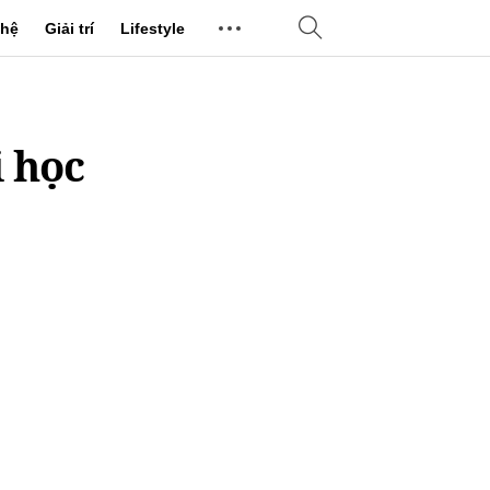
hệ
Giải trí
Lifestyle
i học