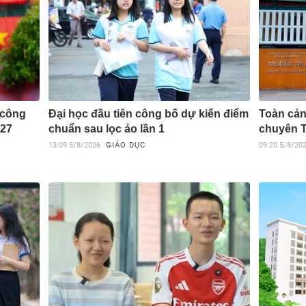
 công
Đại học đầu tiên công bố dự kiến điểm
Toàn cảnh
027
chuẩn sau lọc ảo lần 1
chuyên 
13:09
5/8/2026
GIÁO DỤC
09:20
5/8/20