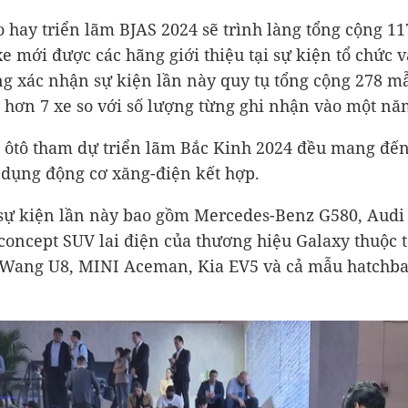
o hay triển lãm BJAS 2024 sẽ trình làng tổng cộng 1
 xe mới được các hãng giới thiệu tại sự kiện tổ chức
ng xác nhận sự kiện lần này quy tụ tổng cộng 278 
 hơn 7 xe so với số lượng từng ghi nhận vào một nă
 ôtô tham dự triển lãm Bắc Kinh 2024 đều mang đến 
 dụng động cơ xăng-điện kết hợp.
ại sự kiện lần này bao gồm Mercedes-Benz G580, Audi
 concept SUV lai điện của thương hiệu Galaxy thuộc 
gWang U8, MINI Aceman, Kia EV5 và cả mẫu hatchbac