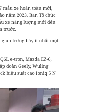
17 mẫu xe hoàn toàn mới,
 vào năm 2023. Ban Tổ chức
mẫu xe năng lượng mới đến
m trước.
gian trưng bày ít nhất một
 Q6L e-tron, Mazda EZ-6,
tập đoàn Geely, Wuling
k hiệu suất cao Ioniq 5 N