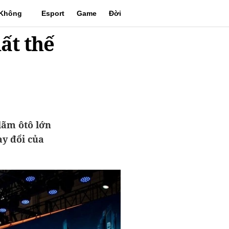
Không
Esport
Game
Đời
ất thế
gian
sống
lãm ôtô lớn
ay đổi của