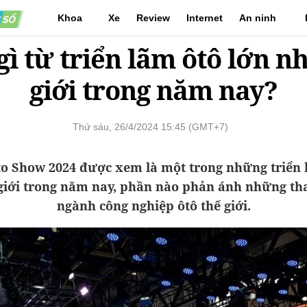
Khoa
Xe
Review
Internet
An ninh
gì từ triển lãm ôtô lớn nh
học
mạng
giới trong năm nay?
Thứ sáu, 26/4/2024 15:45 (GMT+7)
to Show 2024 được xem là một trong những triển 
giới trong năm nay, phần nào phản ánh những th
ngành công nghiệp ôtô thế giới.