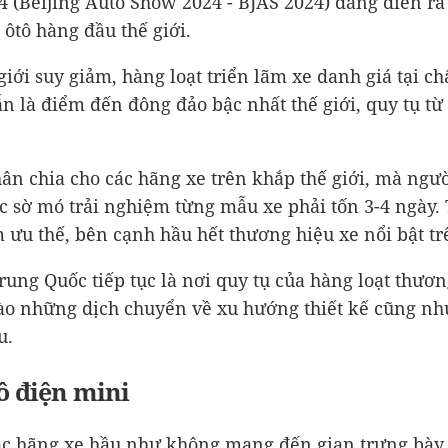
4 (Beijing Auto Show 2024 - BJAS 2024) đang diễn r
ôtô hàng đầu thế giới.
giới suy giảm, hàng loạt triển lãm xe danh giá tại c
ẫn là điểm đến đông đảo bậc nhất thế giới, quy tụ t
ân chia cho các hãng xe trên khắp thế giới, mà ngư
ợc sờ mó trải nghiệm từng mẫu xe phải tốn 3-4 ngày. 
ưu thế, bên cạnh hầu hết thương hiệu xe nổi bật trê
rung Quốc tiếp tục là nơi quy tụ của hàng loạt thươn
o những dịch chuyển về xu hướng thiết kế cũng như
u.
ô điện mini
các hãng xe hầu như không mang đến gian trưng bà