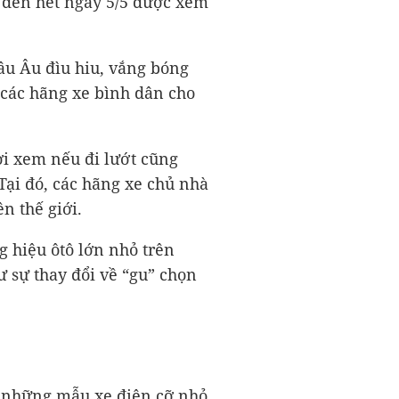
a đến hết ngày 5/5 được xem
hâu Âu đìu hiu, vắng bóng
ừ các hãng xe bình dân cho
ời xem nếu đi lướt cũng
Tại đó, các hãng xe chủ nhà
n thế giới.
g hiệu ôtô lớn nhỏ trên
 sự thay đổi về “gu” chọn
y những mẫu xe điện cỡ nhỏ