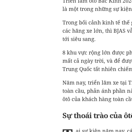
Triển lãm ôtô Bắc Kinh 202
là một trong những sự kiện 
Trong bối cảnh kinh tế thế 
các hãng xe lớn, thì BJAS v
tới siêu sang.
8 khu vực rộng lớn được ph
mất cả ngày trời, và để đư
Trung Quốc tất nhiên chiếm 
Năm nay, triển lãm xe tại T
toàn cầu, phản ánh phần nà
ôtô của khách hàng toàn cầ
Sự thoái trào của ôt
ại sự kiện năm nay, 