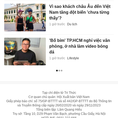
Vì sao khách châu Âu đến Việt
Nam tăng đột biến 'chưa từng
thấy'?
1 giờ trước
Du lịch
'Bố bỉm' TP.HCM nghỉ việc văn
phòng, ở nhà làm video bóng
đá
1 giờ trước
Lifestyle
Tạp chí điện tử Tri Thức
Cơ quan chủ quản: Hội Xuất bản Việt Nam
Giấy phép báo chí: số 75/GP-BTTTT và số 442/GP-BTTTT do Bộ Thông tin
và Truyền thông cấp ngày 26/02/2020 và ngày 29/11/2023
Tổng biên tập: Lâm Quang Hiếu
Trụ sở: Tầng 10, D29 Phạm Văn Bạch, phường Cầu Giấy, Hà Nội
HOTLINE:
0931.222.666