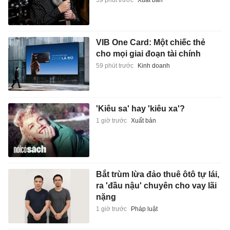
VIB One Card: Một chiếc thẻ
cho mọi giai đoạn tài chính
59 phút trước
Kinh doanh
'Kiêu sa' hay 'kiêu xa'?
1 giờ trước
Xuất bản
Bắt trùm lừa đảo thuê ôtô tự lái,
ra 'đầu nậu' chuyên cho vay lãi
nặng
1 giờ trước
Pháp luật