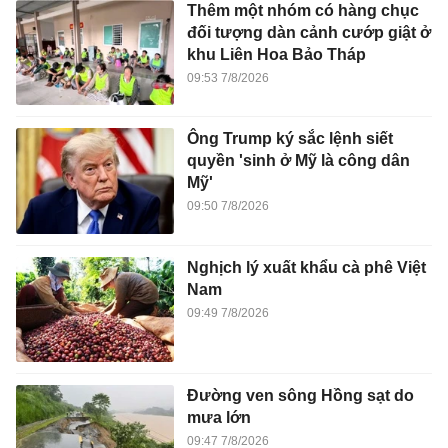
Thêm một nhóm có hàng chục
đối tượng dàn cảnh cướp giật ở
khu Liên Hoa Bảo Tháp
09:53 7/8/2026
Ông Trump ký sắc lệnh siết
quyền 'sinh ở Mỹ là công dân
Mỹ'
09:50 7/8/2026
Nghịch lý xuất khẩu cà phê Việt
Nam
09:49 7/8/2026
Đường ven sông Hồng sạt do
mưa lớn
09:47 7/8/2026