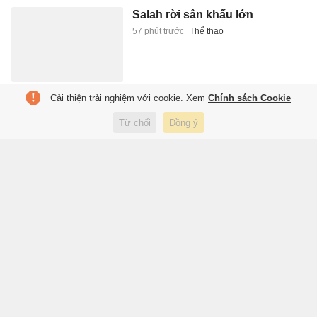
Salah rời sân khấu lớn
57 phút trước
Thể thao
Cải thiện trải nghiệm với cookie. Xem
Chính sách Cookie
Thêm một nhóm có hàng chục
đối tượng dàn cảnh cướp giật ở
Từ chối
Đồng ý
khu Liên Hoa Bảo Tháp
1 giờ trước
Pháp luật
Ông Trump ký sắc lệnh siết
quyền 'sinh ở Mỹ là công dân
Mỹ'
1 giờ trước
Thế giới
Nghịch lý xuất khẩu cà phê Việt
Nam