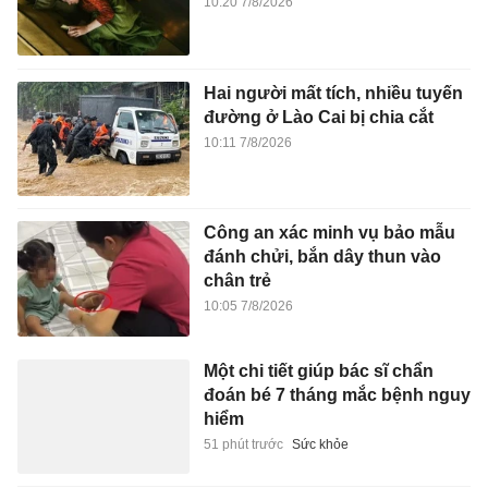
10:20 7/8/2026
Hai người mất tích, nhiều tuyến
đường ở Lào Cai bị chia cắt
10:11 7/8/2026
Công an xác minh vụ bảo mẫu
đánh chửi, bắn dây thun vào
chân trẻ
10:05 7/8/2026
Một chi tiết giúp bác sĩ chẩn
đoán bé 7 tháng mắc bệnh nguy
hiểm
51 phút trước
Sức khỏe