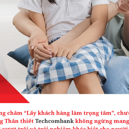
g châm “Lấy khách hàng làm trọng tâm”, chư
g Thân thiết
Techcombank
không ngừng mang
rị vượt trội và trải nghiệm khác biệt cho người