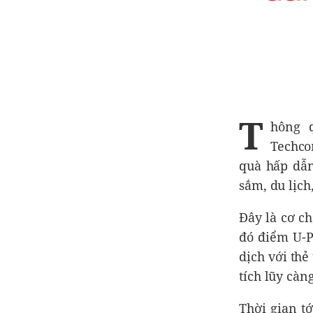
T
hông q
Techco
quà hấp dẫn
sắm, du lịch
Đây là cơ c
đó điểm U-P
dịch với thẻ
tích lũy càn
Thời gian t