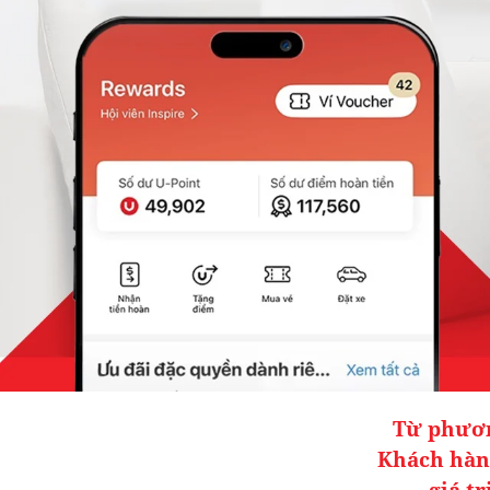
Từ phươn
Khách hàn
giá t