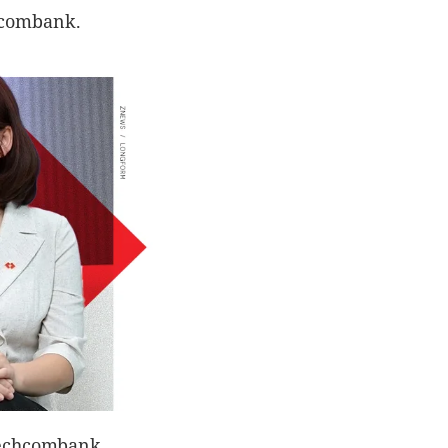
hcombank.
echcombank.