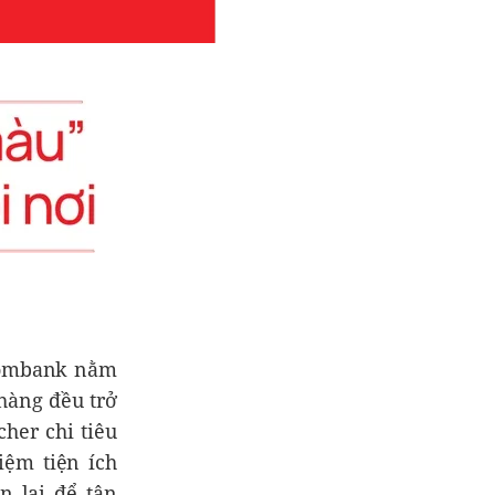
hcombank nằm
 hàng đều trở
her chi tiêu
iệm tiện ích
n lại để tận