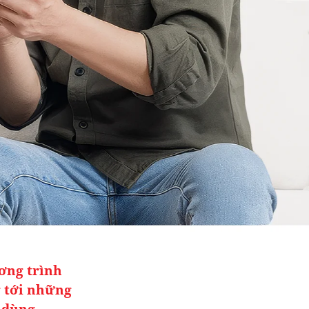
ơng trình
 tới những
 dùng.