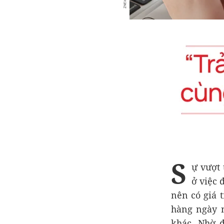
S
ự vượt
ở việc 
nên có giá 
hàng ngày n
khác. Nhờ đ