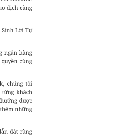
ao dịch càng
 Sinh Lời Tự
ng ngân hàng
c quyền cùng
, chúng tôi
 từng khách
 thưởng được
ài thêm những
dẫn dắt cùng