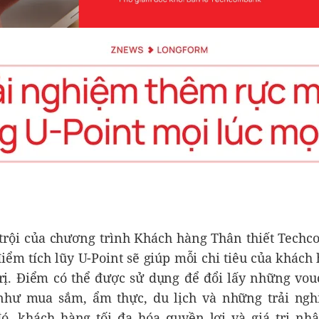
 trội của chương trình Khách hàng Thân thiết Tec
điểm tích lũy U-Point sẽ giúp mỗi chi tiêu của khách
trị. Điểm có thể được sử dụng để đổi lấy những vouc
hư mua sắm, ẩm thực, du lịch và những trải ngh
ó, khách hàng tối đa hóa quyền lợi và giá trị nhậ