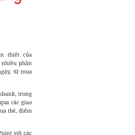
n thiết của
h nhiều phần
ngày, từ mua
mbank, trong
qua các giao
qua thẻ, điểm
oint với các