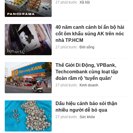
27 phút trước
Xã hội
40 năm canh cánh bí ẩn bộ hài
cốt ôm khẩu súng AK trên nóc
nhà TP.HCM
27 phút trước
Đời sống
Thế Giới Di Động, VPBank,
Techcombank cùng loạt tập
đoàn rầm rộ 'tuyển quân'
27 phút trước
Kinh doanh
Dấu hiệu cảnh báo sỏi thận
nhiều người dễ bỏ qua
27 phút trước
Sức khỏe