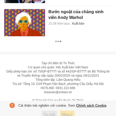
Bước ngoặt của chàng sinh
viên Andy Warhol
15:38 hôm qua
Xuất bản
Tạp chí điện tử Tri Thức
Cơ quan chủ quản: Hội Xuất bản Việt Nam
Giấy phép báo chí: số 75/GP-BTTTT và số 442/GP-BTTTT do Bộ Thông tin
và Truyền thông cấp ngày 26/02/2020 và ngày 29/11/2023
Tổng biên tập: Lâm Quang Hiếu
Trụ sở: Tầng 10, D29 Phạm Văn Bạch, phường Cầu Giấy, Hà Nội
HOTLINE:
0931.222.666
toasoan@znews.vn
©
Toàn bộ bản quyền thuộc Tri Thức
Cải thiện trải nghiệm với cookie. Xem
Chính sách Cookie
Từ chối
Đồng ý