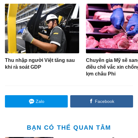
Thu nhập người Việt tăng sau
Chuyên gia Mỹ sẽ sa
khi rà soát GDP
điều chế vắc xin chốn
lợn châu Phi
Zalo
Facebook
BẠN CÓ THỂ QUAN TÂM