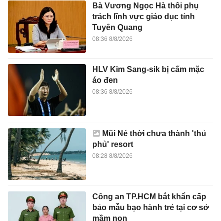
Bà Vương Ngọc Hà thôi phụ
trách lĩnh vực giáo dục tỉnh
Tuyên Quang
08:36 8/8/2026
HLV Kim Sang-sik bị cấm mặc
áo đen
08:36 8/8/2026
Mũi Né thời chưa thành 'thủ
phủ' resort
08:28 8/8/2026
Công an TP.HCM bắt khẩn cấp
bảo mẫu bạo hành trẻ tại cơ sở
mầm non