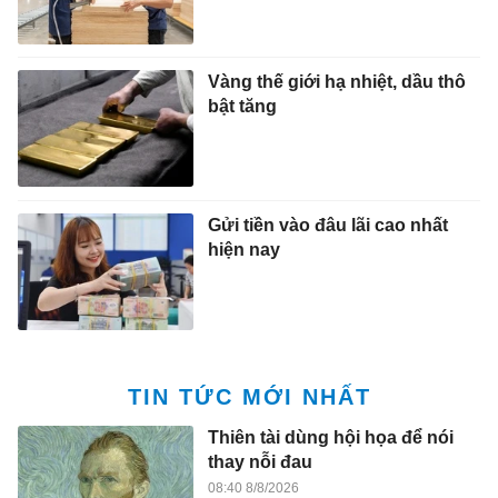
Vàng thế giới hạ nhiệt, dầu thô
bật tăng
Gửi tiền vào đâu lãi cao nhất
hiện nay
TIN TỨC MỚI NHẤT
Thiên tài dùng hội họa để nói
thay nỗi đau
08:40 8/8/2026