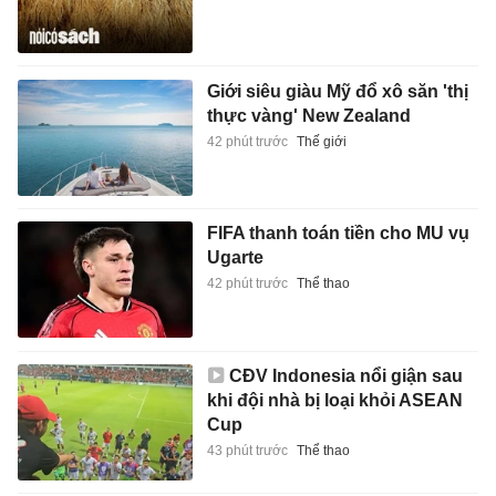
Giới siêu giàu Mỹ đổ xô săn 'thị
thực vàng' New Zealand
42 phút trước
Thế giới
FIFA thanh toán tiền cho MU vụ
Ugarte
42 phút trước
Thể thao
CĐV Indonesia nổi giận sau
khi đội nhà bị loại khỏi ASEAN
Cup
43 phút trước
Thể thao