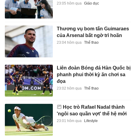
23:05 hôm qua
Giáo dục
Thương vụ bom tấn Guimaraes
của Arsenal bất ngờ trì hoãn
23:04 hôm qua
Thể thao
Liên đoàn Bóng đá Hàn Quốc bị
phanh phui thời kỳ ăn chơi sa
đọa
23:02 hôm qua
Thể thao
Học trò Rafael Nadal thành
'ngôi sao quần vợt' thế hệ mới
23:01 hôm qua
Lifestyle