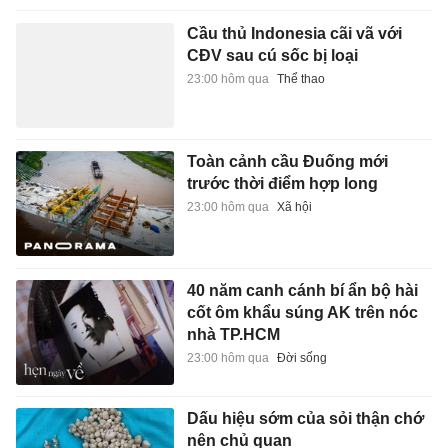
Cầu thủ Indonesia cãi vã với
CĐV sau cú sốc bị loại
23:00 hôm qua
Thể thao
Toàn cảnh cầu Đuống mới
trước thời điểm hợp long
23:00 hôm qua
Xã hội
40 năm canh cánh bí ẩn bộ hài
cốt ôm khẩu súng AK trên nóc
nhà TP.HCM
23:00 hôm qua
Đời sống
Dấu hiệu sớm của sỏi thận chớ
nên chủ quan