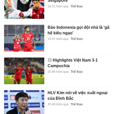
Singapore
16:21 hôm qua
Thể thao
Báo Indonesia gọi đội nhà là 'gã
hề kiêu ngạo'
15:47 hôm qua
Thể thao
Highlights Việt Nam 3-1
Campuchia
15:46 hôm qua
Thể thao
HLV Kim nói về việc xuất ngoại
của Đình Bắc
15:40 hôm qua
Thể thao