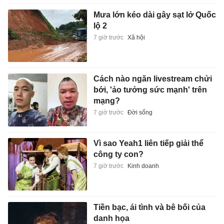
Mưa lớn kéo dài gây sạt lở Quốc
lộ 2
7 giờ trước
Xã hội
Cách nào ngăn livestream chửi
bới, 'ảo tưởng sức mạnh' trên
mạng?
7 giờ trước
Đời sống
Vì sao Yeah1 liên tiếp giải thể
công ty con?
7 giờ trước
Kinh doanh
Tiền bạc, ái tình và bê bối của
danh họa