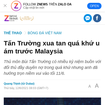
FOLLOW
ZNEWS
TRÊN
ZALO OA
OPEN
Cập nhật tin mới
THỂ THAO
BÓNG ĐÁ VIỆT NAM
Tấn Trường xua tan quá khứ u
ám trước Malaysia
Thủ môn Bùi Tấn Trường có nhiều kỷ niệm buồn với
đối thủ đầy duyên nợ trong quá khứ nhưng anh đã
hưởng trọn niềm vui vào tối 11/6.
Quang Thịnh (từ Dubai)
A
A
Thứ bảy, 12/6/2021 08:03 (GMT+7)