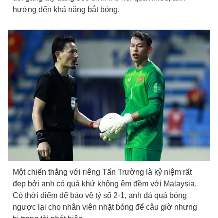
hưởng đến khả năng bắt bóng.
Một chiến thắng với riêng Tấn Trường là kỷ niệm rất
đẹp bởi anh có quá khứ không êm đềm với Malaysia.
Có thời điểm để bảo vệ tỷ số 2-1, anh đá quả bóng
ngược lại cho nhân viên nhặt bóng để câu giờ nhưng