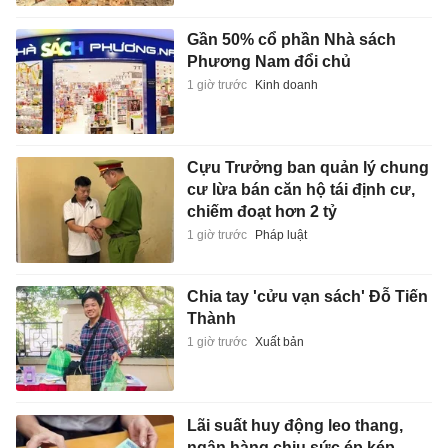
Gần 50% cổ phần Nhà sách
Phương Nam đổi chủ
1 giờ trước
Kinh doanh
Cựu Trưởng ban quản lý chung
cư lừa bán căn hộ tái định cư,
chiếm đoạt hơn 2 tỷ
1 giờ trước
Pháp luật
Chia tay 'cửu vạn sách' Đỗ Tiến
Thành
1 giờ trước
Xuất bản
Lãi suất huy động leo thang,
ngân hàng chịu sức ép kép