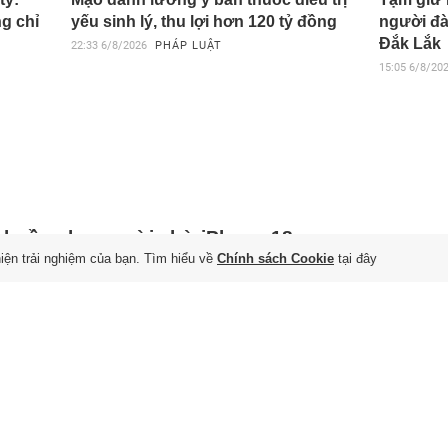
g chỉ
yếu sinh lý, thu lợi hơn 120 tỷ đồng
người đà
Đắk Lắk
22:33
6/8/2026
PHÁP LUẬT
15:05
6/8/20
n buồn cho người chờ iPhone 18
hiện trải nghiệm của bạn. Tìm hiểu về
Chính sách Cookie
tại đây
 7/8/2026
thiếu DRAM đang khiến khâu đóng gói chip A20 Pro chậm lại,
 Apple tìm thêm nguồn cung cho iPhone 18 Pro và iPhone
rinho bất mãn với quyết định của
al Madrid
 7/8/2026