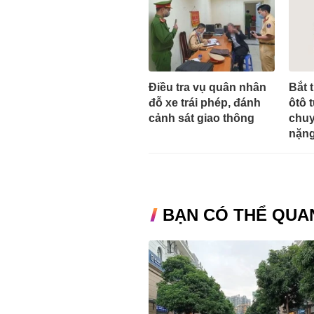
Điều tra vụ quân nhân
Bắt 
đỗ xe trái phép, đánh
ôtô t
cảnh sát giao thông
chuy
nặn
BẠN CÓ THỂ QUA