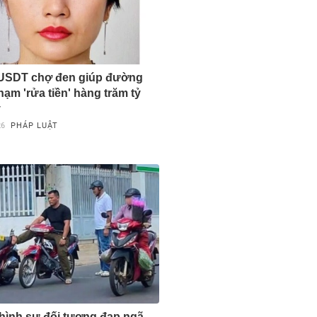
 USDT chợ đen giúp đường
hạm 'rửa tiền' hàng trăm tỷ
y
26
PHÁP LUẬT
hình sự đối tượng đạp ngã