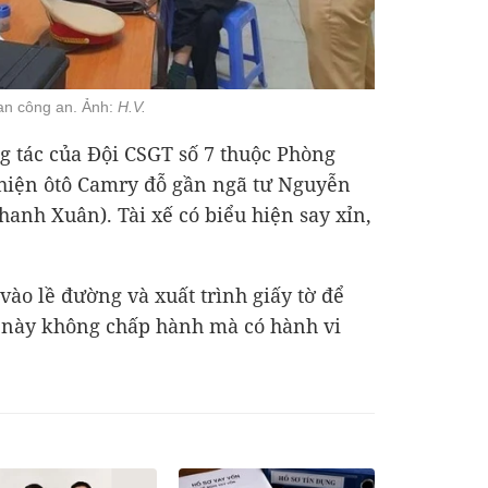
uan công an. Ảnh:
H.V.
ng tác của Đội CSGT số 7 thuộc Phòng
hiện ôtô Camry đỗ gần ngã tư Nguyễn
hanh Xuân). Tài xế có biểu hiện say xỉn,
vào lề đường và xuất trình giấy tờ để
i này không chấp hành mà có hành vi