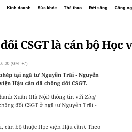
Kinh doanh
Sức khỏe
Thể thao
Đời sống
Công ng
 đối CSGT là cán bộ Học 
 16:00 (GMT+7)
 phép tại ngã tư Nguyễn Trãi - Nguyễn
 viện Hậu cần đã chống đối CSGT.
hanh Xuân (Hà Nội) thông tin với
Zing
 chống đối CSGT ở ngã tư Nguyễn Trãi -
i, cán bộ thuộc Học viện Hậu cần). Theo