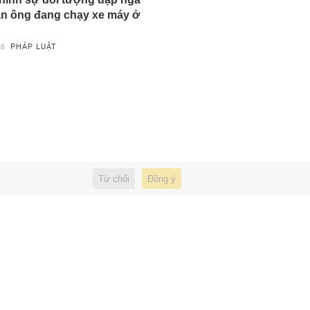
n ông đang chạy xe máy ở
26
PHÁP LUẬT
Từ chối
Đồng ý