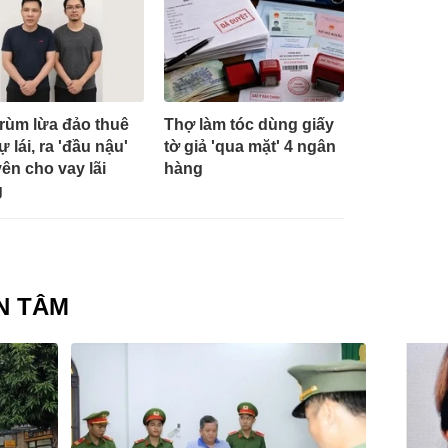
trùm lừa đảo thuê
Thợ làm tóc dùng giấy
ự lái, ra 'đầu nậu'
tờ giả 'qua mặt' 4 ngân
ên cho vay lãi
hàng
g
N TÂM