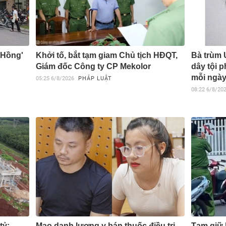
 Hồng'
Khởi tố, bắt tạm giam Chủ tịch HĐQT,
Bà trùm
Giám đốc Công ty CP Mekolor
dây tội p
mỗi ngà
05:25
6/8/2026
PHÁP LUẬT
08:22
6/8/20
tỷ:
Mạo danh lương y bán thuốc điều trị
Tạm giữ 