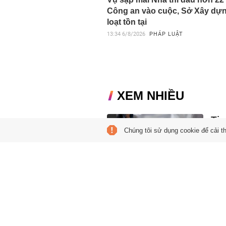
Công an vào cuộc, Sở Xây dựn
loạt tồn tại
13:34
6/8/2026
PHÁP LUẬT
XEM NHIỀU
Ti
Chúng tôi sử dụng cookie để cải t
07:42
Việc 
buộc
Ultra.
Mou
Re
07:53