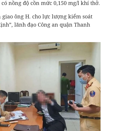
y có nồng độ cồn mức 0,150 mg/l khí thở.
n giao ông H. cho lực lượng kiểm soát
định”, lãnh đạo Công an quận Thanh