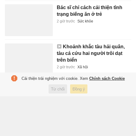
Bác sĩ chỉ cách cải thiện tình
trạng biếng ăn ở trẻ
2 giờ trước
Sức khỏe
Khoảnh khắc tàu hải quân,
tàu cá cứu hai người trôi dạt
trên biển
2 giờ trước
Xã hội
Cải thiện trải nghiệm với cookie. Xem
Chính sách Cookie
Dùng thiết bị không người lái
Từ chối
Đồng ý
tìm du khách mất tích ở biển
2 giờ trước
Xã hội
Tân binh MU gây ấn tượng
mạnh trước PSG