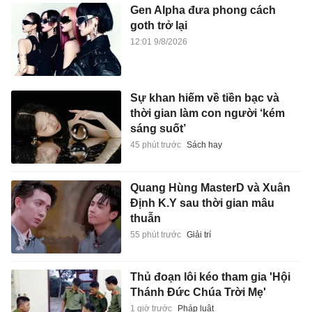
Gen Alpha đưa phong cách
goth trở lại
12:01 9/8/2026
Sự khan hiếm về tiền bạc và
thời gian làm con người ‘kém
sáng suốt’
45 phút trước
Sách hay
Quang Hùng MasterD và Xuân
Định K.Y sau thời gian mâu
thuẫn
55 phút trước
Giải trí
Thủ đoạn lôi kéo tham gia 'Hội
Thánh Đức Chúa Trời Mẹ'
1 giờ trước
Pháp luật