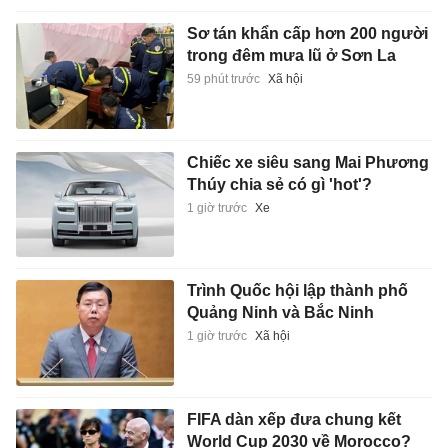
Sơ tán khẩn cấp hơn 200 người
trong đêm mưa lũ ở Sơn La
59 phút trước
Xã hội
Chiếc xe siêu sang Mai Phương
Thúy chia sẻ có gì 'hot'?
1 giờ trước
Xe
Trình Quốc hội lập thành phố
Quảng Ninh và Bắc Ninh
1 giờ trước
Xã hội
FIFA dàn xếp đưa chung kết
World Cup 2030 về Morocco?