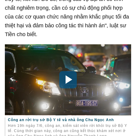
chất nghiêm trọng, cần có sự chủ động phối hợp
của các cơ quan chức năng nhằm khắc phục tối đa
thiệt hại và đảm bảo công tác thi hành án", luật sư
Tiền cho biết.
Công an rời trụ sở Bộ Y tế và nhà ông Chu Ngọc Anh
Hơn 19h ngày 7/6, công an, kiểm sát viên rời khỏi trụ sở Bộ Y
tế. Cùng thời gian này, công an cũng kết thúc khám xét nơi ở