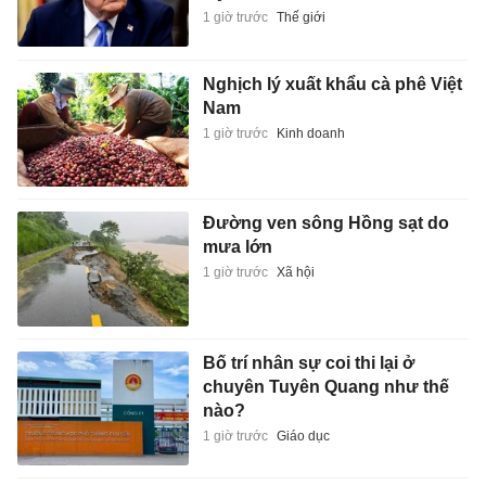
1 giờ trước
Thế giới
Nghịch lý xuất khẩu cà phê Việt
Nam
1 giờ trước
Kinh doanh
Đường ven sông Hồng sạt do
mưa lớn
1 giờ trước
Xã hội
Bố trí nhân sự coi thi lại ở
chuyên Tuyên Quang như thế
nào?
1 giờ trước
Giáo dục