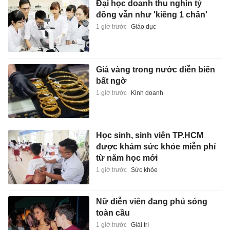
Đại học doanh thu nghìn tỷ
đồng vẫn như 'kiềng 1 chân'
1 giờ trước
Giáo dục
Giá vàng trong nước diễn biến
bất ngờ
1 giờ trước
Kinh doanh
Học sinh, sinh viên TP.HCM
được khám sức khỏe miễn phí
từ năm học mới
1 giờ trước
Sức khỏe
Nữ diễn viên đang phủ sóng
toàn cầu
1 giờ trước
Giải trí