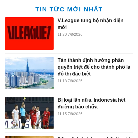
TIN TỨC MỚI NHẤT
V.League tung bộ nhận diện
mới
11:30 7/8/2026
Tán thành định hướng phân
quyền triệt để cho thành phố là
đô thị đặc biệt
11:18 7/8/2026
Bị loại lần nữa, Indonesia hết
đường bào chữa
11:15 7/8/2026