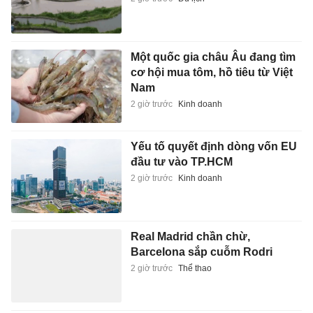
Một quốc gia châu Âu đang tìm
cơ hội mua tôm, hồ tiêu từ Việt
Nam
2 giờ trước
Kinh doanh
Yếu tố quyết định dòng vốn EU
đầu tư vào TP.HCM
2 giờ trước
Kinh doanh
Real Madrid chần chừ,
Barcelona sắp cuỗm Rodri
2 giờ trước
Thể thao