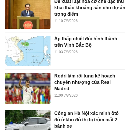
Đề xuất luật hóa cơ chế đặc thù
khai thác khoáng sản cho dự án
trọng điểm
11:10 7/8/2026
Áp thấp nhiệt đới hình thành
trên Vịnh Bắc Bộ
11:03 7/8/2026
Rodri làm rối tung kế hoạch
chuyển nhượng của Real
Madrid
11:00 7/8/2026
Công an Hà Nội xác minh ôtô
đỗ ở khu đô thị bị trộm mất 2
bánh xe