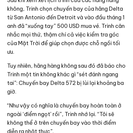
Sau khi xem xét lịch trình của các hãng hàng
không, Trinh chọn chuyến bay của hãng Delta
từ San Antonio đến Detroit và vào đầu tháng 1
anh đã “xuống tay”
500 USD
mua vé. Trinh cân
nhắc mọi thứ, thậm chí cả việc kiểm tra góc
của Mặt Trời để giúp chọn được chỗ ngồi tối
ưu.
Tuy nhiên, hãng hàng không sau đó đã báo cho
Trinh một tin không khác gì “sét đánh ngang
tai”: Chuyến bay Delta 572 bị lùi lại khoảng ba
giờ.
“Như vậy có nghĩa là chuyến bay hoàn toàn ở
ngoài ‘điểm ngọt’ rồi”, Trinh nhớ lại. “Tôi sẽ
không thể ở trên chuyến bay vào thời điểm
diễn ra nhật thực”.