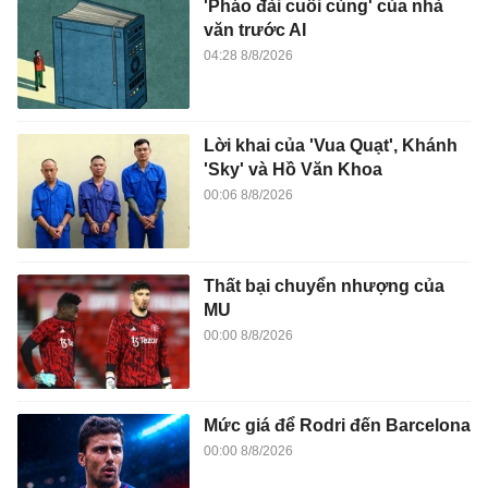
'Pháo đài cuối cùng' của nhà
văn trước AI
04:28 8/8/2026
Lời khai của 'Vua Quạt', Khánh
'Sky' và Hồ Văn Khoa
00:06 8/8/2026
Thất bại chuyển nhượng của
MU
00:00 8/8/2026
Mức giá để Rodri đến Barcelona
00:00 8/8/2026