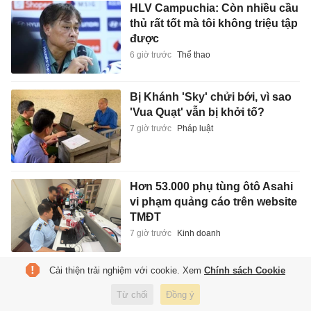
HLV Campuchia: Còn nhiều cầu
thủ rất tốt mà tôi không triệu tập
được
6 giờ trước
Thể thao
Bị Khánh 'Sky' chửi bới, vì sao
'Vua Quạt' vẫn bị khởi tố?
7 giờ trước
Pháp luật
Hơn 53.000 phụ tùng ôtô Asahi
vi phạm quảng cáo trên website
TMĐT
7 giờ trước
Kinh doanh
Cải thiện trải nghiệm với cookie. Xem
Chính sách Cookie
Thủ tướng khuyến khích sáp
nhập các doanh nghiệp Nhà
Từ chối
Đồng ý
nước