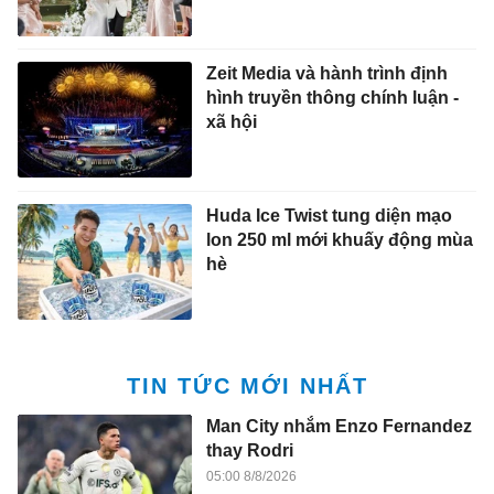
Zeit Media và hành trình định
hình truyền thông chính luận -
xã hội
Huda Ice Twist tung diện mạo
lon 250 ml mới khuấy động mùa
hè
TIN TỨC MỚI NHẤT
Man City nhắm Enzo Fernandez
thay Rodri
05:00 8/8/2026