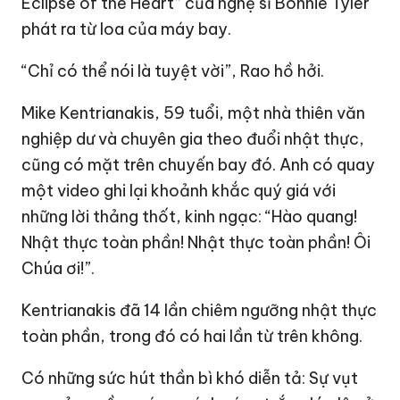
Eclipse of the Heart” của nghệ sĩ Bonnie Tyler
phát ra từ loa của máy bay.
“Chỉ có thể nói là tuyệt vời”, Rao hồ hởi.
Mike Kentrianakis, 59 tuổi, một nhà thiên văn
nghiệp dư và chuyên gia theo đuổi nhật thực,
cũng có mặt trên chuyến bay đó. Anh có quay
một video ghi lại khoảnh khắc quý giá với
những lời thảng thốt, kinh ngạc: “Hào quang!
Nhật thực toàn phần! Nhật thực toàn phần! Ôi
Chúa ơi!”.
Kentrianakis đã 14 lần chiêm ngưỡng nhật thực
toàn phần, trong đó có hai lần từ trên không.
Có những sức hút thần bì khó diễn tả: Sự vụt