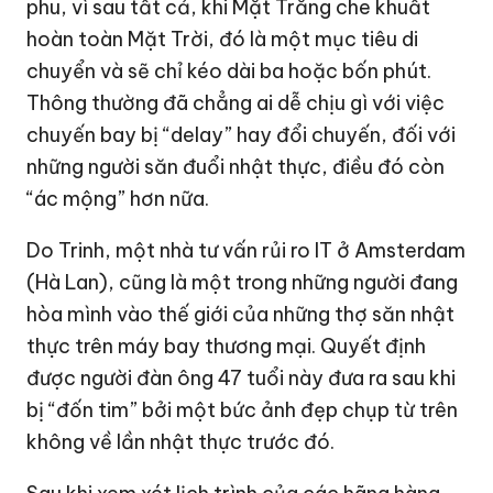
phu, vì sau tất cả, khi Mặt Trăng che khuất
hoàn toàn Mặt Trời, đó là một mục tiêu di
chuyển và sẽ chỉ kéo dài ba hoặc bốn phút.
Thông thường đã chẳng ai dễ chịu gì với việc
chuyến bay bị “delay” hay đổi chuyến, đối với
những người săn đuổi nhật thực, điều đó còn
“ác mộng” hơn nữa.
Do Trinh, một nhà tư vấn rủi ro IT ở Amsterdam
(Hà Lan), cũng là một trong những người đang
hòa mình vào thế giới của những thợ săn nhật
thực trên máy bay thương mại. Quyết định
được người đàn ông 47 tuổi này đưa ra sau khi
bị “đốn tim” bởi một bức ảnh đẹp chụp từ trên
không về lần nhật thực trước đó.