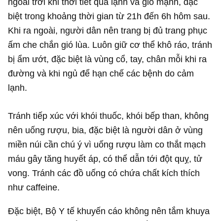
ngoài trời khi thời tiết quá lạnh và gió mạnh, đặc
biệt trong khoảng thời gian từ 21h đến 6h hôm sau.
Khi ra ngoài, người dân nên trang bị đủ trang phục
ấm che chắn gió lùa. Luôn giữ cơ thể khô ráo, tránh
bị ẩm ướt, đặc biệt là vùng cổ, tay, chân mỗi khi ra
đường và khi ngủ để hạn chế các bệnh do cảm
lạnh.
Tránh tiếp xúc với khói thuốc, khói bếp than, không
nên uống rượu, bia, đặc biệt là người dân ở vùng
miền núi cần chú ý vì uống rượu làm co thắt mạch
máu gây tăng huyết áp, có thể dẫn tới đột quỵ, tử
vong. Tránh các đồ uống có chứa chất kích thích
như caffeine.
Đặc biệt, Bộ Y tế khuyến cáo không nên tắm khuya