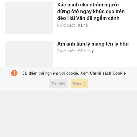
Xác minh clip nhóm người
dừng ôtô ngay khúc cua trên
đèo Hải Vân để ngắm cảnh
6 giờ trước
Xã hội
Ám ảnh tâm lý mang tên ly hôn
7 giờ trước
Sách hay
Cải thiện trải nghiệm với cookie. Xem
Chính sách Cookie
FIFA chia rẽ vì Infantino
Từ chối
Đồng ý
7 giờ trước
Thể thao
Barca sẽ đáng sợ thế nào nếu
có Rodri?
7 giờ trước
Thể thao