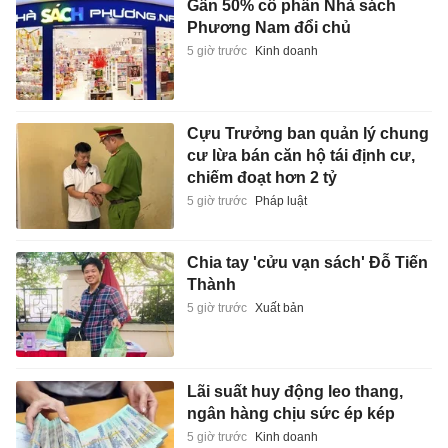
Gần 50% cổ phần Nhà sách
Phương Nam đổi chủ
5 giờ trước
Kinh doanh
Cựu Trưởng ban quản lý chung
cư lừa bán căn hộ tái định cư,
chiếm đoạt hơn 2 tỷ
5 giờ trước
Pháp luật
Chia tay 'cửu vạn sách' Đỗ Tiến
Thành
5 giờ trước
Xuất bản
Lãi suất huy động leo thang,
ngân hàng chịu sức ép kép
5 giờ trước
Kinh doanh