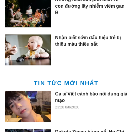
con đường lây nhiễm viêm gan
B
Nhận biết sớm dấu hiệu trẻ bị
thiếu máu thiếu sắt
TIN TỨC MỚI NHẤT
Ca sĩ Việt cảnh báo nội dung giả
mạo
23:28 8/8/2026
Dakota Zinser bùng nổ, Ho Chi