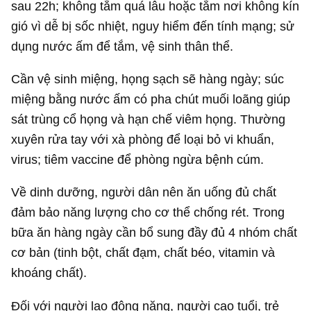
sau 22h; không tắm quá lâu hoặc tắm nơi không kín
gió vì dễ bị sốc nhiệt, nguy hiểm đến tính mạng; sử
dụng nước ấm để tắm, vệ sinh thân thể.
Cần vệ sinh miệng, họng sạch sẽ hàng ngày; súc
miệng bằng nước ấm có pha chút muối loãng giúp
sát trùng cổ họng và hạn chế viêm họng. Thường
xuyên rửa tay với xà phòng để loại bỏ vi khuẩn,
virus; tiêm vaccine để phòng ngừa bệnh cúm.
Về dinh dưỡng, người dân nên ăn uống đủ chất
đảm bảo năng lượng cho cơ thể chống rét. Trong
bữa ăn hàng ngày cần bổ sung đầy đủ 4 nhóm chất
cơ bản (tinh bột, chất đạm, chất béo, vitamin và
khoáng chất).
Đối với người lao động nặng, người cao tuổi, trẻ