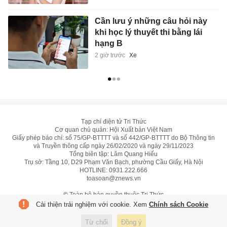
Cần lưu ý những câu hỏi này
khi học lý thuyết thi bằng lái
hạng B
2 giờ trước
Xe
Tạp chí điện tử Tri Thức
Cơ quan chủ quản: Hội Xuất bản Việt Nam
Giấy phép báo chí: số 75/GP-BTTTT và số 442/GP-BTTTT do Bộ Thông tin
và Truyền thông cấp ngày 26/02/2020 và ngày 29/11/2023
Tổng biên tập: Lâm Quang Hiếu
Trụ sở: Tầng 10, D29 Phạm Văn Bạch, phường Cầu Giấy, Hà Nội
HOTLINE:
0931.222.666
toasoan@znews.vn
©
Toàn bộ bản quyền thuộc Tri Thức
Cải thiện trải nghiệm với cookie. Xem
Chính sách Cookie
Từ chối
Đồng ý