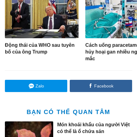
Động thái của WHO sau tuyên
Cách uống paracetam
bố của ông Trump
hủy hoại gan nhiều n
mắc
Zalo
Facebook
BẠN CÓ THỂ QUAN TÂM
Món khoái khẩu của người Việt
có thể là ổ chứa sán