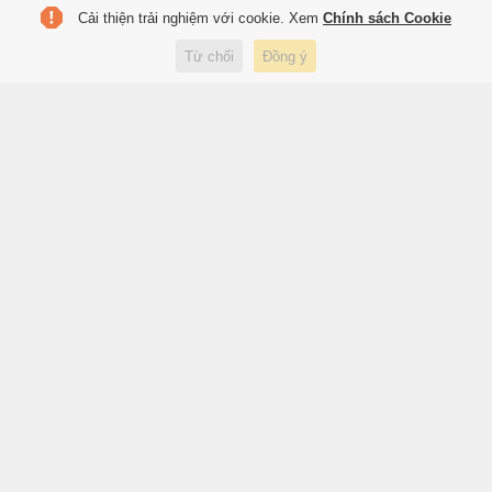
Cải thiện trải nghiệm với cookie. Xem
Chính sách Cookie
Đường nối cao tốc TP.HCM -
Long Thành rầm rộ thi công mở
Từ chối
Đồng ý
rộng gấp đôi
48 phút trước
Kinh doanh
Giữ Vinicius, Real Madrid đối
mặt tiền lệ nguy hiểm
48 phút trước
Thể thao
Kỹ sư IT bỏ việc thu nhập 100
triệu/tháng, đi bán bún nước
tương
48 phút trước
Đời sống
Hai 'lá bùa' may mắn của tuyển
Việt Nam