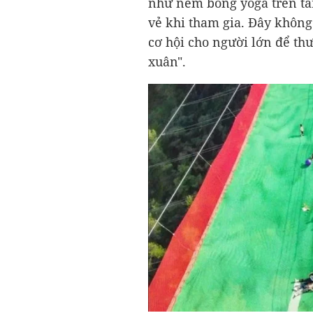
như ném bóng yoga trên tấm
vẻ khi tham gia. Đây không 
cơ hội cho người lớn để t
xuân".