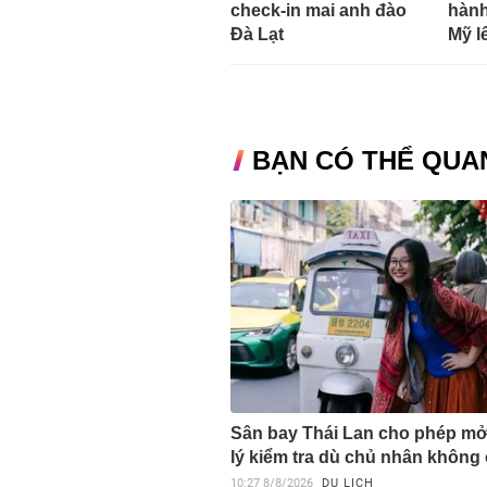
check-in mai anh đào
hành
Đà Lạt
Mỹ l
BẠN CÓ THỂ QUA
Sân bay Thái Lan cho phép m
lý kiểm tra dù chủ nhân không
10:27
8/8/2026
DU LỊCH