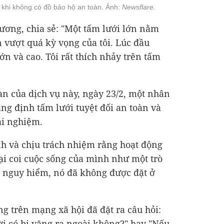
g khi không có đồ bảo hộ an toàn. Ảnh:
Newsflare.
ương, chia sẻ: "Một tấm lưới lớn nằm
n vượt quá kỳ vọng của tôi. Lúc đầu
lớn và cao. Tôi rất thích nhảy trên tấm
oàn của dịch vụ này, ngày 23/2, một nhân
ng định tấm lưới tuyệt đối an toàn và
ải nghiệm.
nh và chịu trách nhiệm rằng hoạt động
lại coi cuộc sống của mình như một trò
n nguy hiểm, nó đã không được đặt ở
g trên mạng xã hội đã đặt ra câu hỏi:
ời có bị văng ra ngoài không?" hay "Nếu