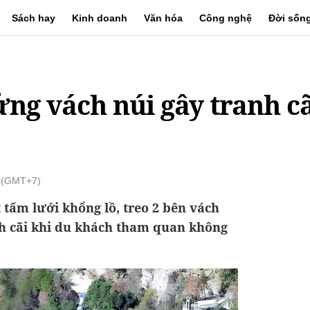
Sách hay
Kinh doanh
Văn hóa
Công nghệ
Đời sốn
lửng vách núi gây tranh c
0 (GMT+7)
 tấm lưới khổng lồ, treo 2 bên vách
nh cãi khi du khách tham quan không