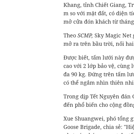
Khang, tỉnh Chiết Giang, T
m so với mặt đất, có diện 
mở cửa đón khách từ tháng
Theo
SCMP,
Sky Magic Net 
mở ra trên bầu trời, nối ha
Được biết, tấm lưới này đư
cao với 2 lớp bảo vệ, cùng 
đa 90 kg. Đứng trên tấm lư
có thể ngắm nhìn thiên nhi
Trong dịp Tết Nguyên đán G
đến phổ biến cho cộng đồn
Xue Shuangwei, phó tổng gi
Goose Brigade, chia sẻ: "Hi