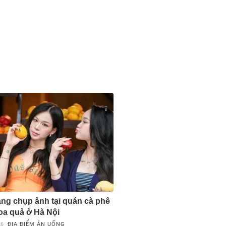
ng chụp ảnh tại quán cà phê
oa quả ở Hà Nội
26
ĐỊA ĐIỂM ĂN UỐNG