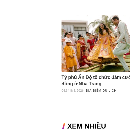
Tỷ phú Ấn Độ tổ chức đám cướ
đồng ở Nha Trang
04:34
8/8/2026
ĐỊA ĐIỂM DU LỊCH
XEM NHIỀU