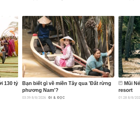
i 130 tỷ
Bạn biết gì về miền Tây qua 'Đất rừng
Mũi Né
phương Nam'?
resort
03:39
8/8/2026
ĐI & ĐỌC
01:28
8/8/20