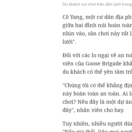
Du khách vui chơi trên tấm lưới tron
Cô Yang, một cư dân địa ph
giữa hai đỉnh núi hoàn toà
nhìn vào, sân chơi này rất 
lưới".
Đối với các lo ngại về an t
viên của Goose Brigade khẳ
du khách có thể yên tâm tr
"Chúng tôi có thể khẳng đị
này hoàn toàn an toàn. Ai 
chơi? Nếu đây là một dự á
đây", nhân viên cho hay.
Tuy nhiên, nhiều người dùn
"Nếu gió thổi, liệu mọi ngư