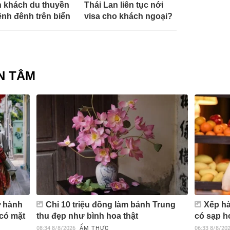
 khách du thuyền
Thái Lan liên tục nới
ênh đênh trên biển
visa cho khách ngoại?
N TÂM
ở hành
Chi 10 triệu đồng làm bánh Trung
Xếp hà
 có mặt
thu đẹp như bình hoa thật
có sạp h
08:34
8/8/2026
ẨM THỰC
06:33
8/8/20