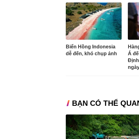
Biển Hồng Indonesia
Hàng
dễ đến, khó chụp ảnh
Á đế
Định
ngà
BẠN CÓ THỂ QUA