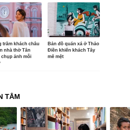
 trăm khách châu
Bản đồ quán xá ở Thảo
n nhà thờ Tân
Điền khiến khách Tây
 chụp ảnh mỗi
mê mệt
y
N TÂM