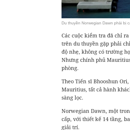
Du thuyền Norwegian Dawn phải bị cá
Các cuộc kiểm tra đã chỉ r
trên du thuyền gặp phải ch
độ nhẹ, không có trường h
Nhưng chính phủ Mauritius
phòng.
Theo Tiến sĩ Bhooshun Ori, 
Mauritius, tất cả hành khác
sàng lọc.
Norwegian Dawn, một trong
cấp, với thiết kế 14 tầng, 
giải trí.