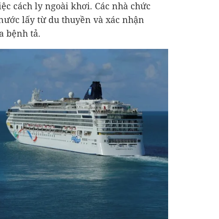
iệc cách ly ngoài khơi. Các nhà chức
 nước lấy từ du thuyền và xác nhận
a bệnh tả.